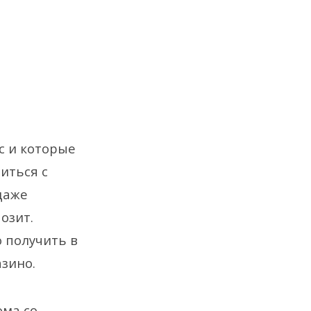
с и которые
иться с
даже
озит.
 получить в
азино.
ома со