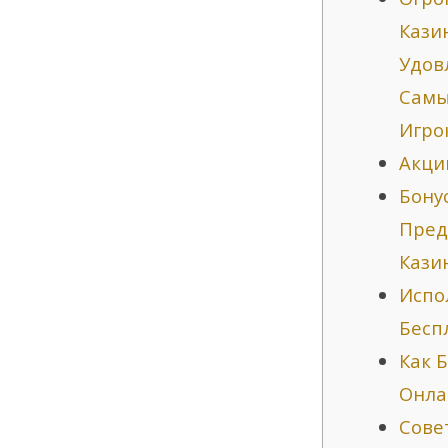
Кази
Удов
Самы
Игро
Акци
Бону
Пред
Кази
Испо
Бесп
Как 
Онла
Сове