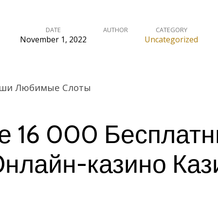
DATE
AUTHOR
CATEGORY
November 1, 2022
Uncategorized
аши Любимые Слоты
е 16 000 Бесплат
Онлайн-казино Каз