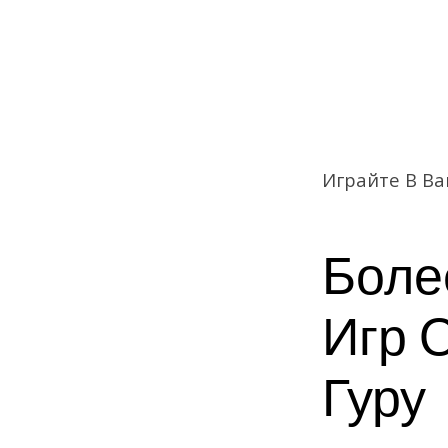
Играйте
В
Играйте В В
Ваши
Боле
Любимые
Слот
Игр 
Гуру