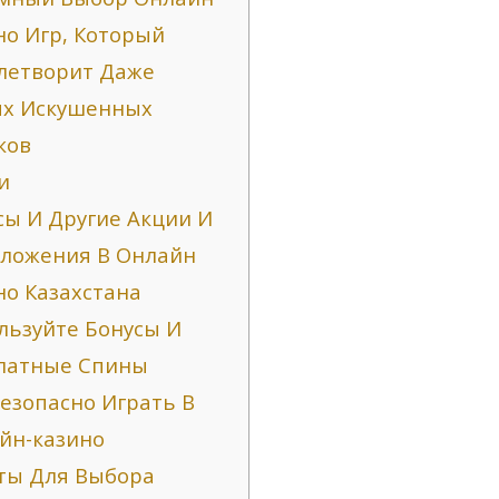
но Игр, Который
летворит Даже
х Искушенных
ков
и
сы И Другие Акции И
ложения В Онлайн
но Казахстана
льзуйте Бонусы И
латные Спины
Безопасно Играть В
йн-казино
ты Для Выбора