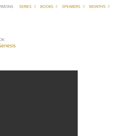
ERMONS
SERIES
BOOKS
SPEAKERS
MONTHS
OK
enesis