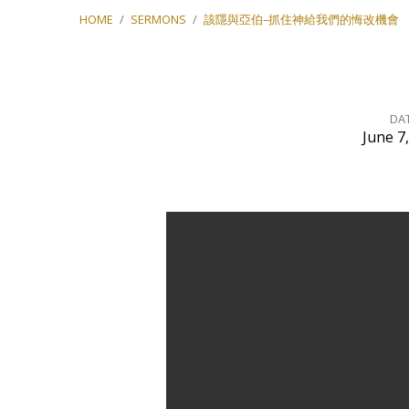
HOME
/
SERMONS
/
該隱與亞伯–抓住神給我們的悔改機會
DA
June 7
該
隱
與
亞
伯–