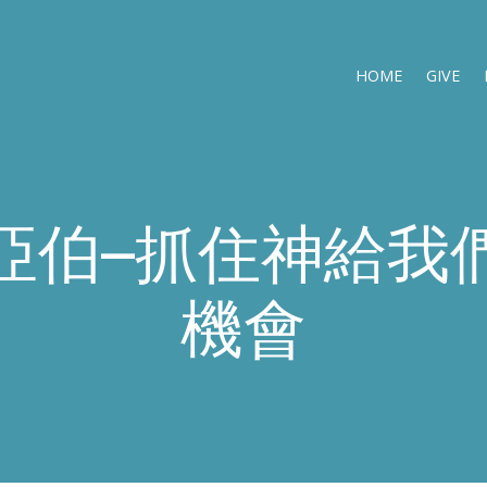
HOME
GIVE
亞伯–抓住神給我
機會