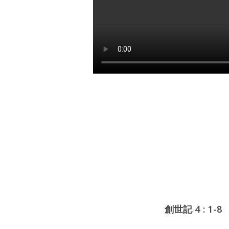
抓
住
神
給
我
們
的
悔
創世記 4 : 1-8
改