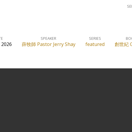
S
TE
SPEAKER
SERIES
BO
, 2026
薛牧師 Pastor Jerry Shay
featured
創世紀 G