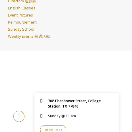
Directory 通訊錄
English Classes
Event Pictures
Reimbursement
Sunday School
Weekly Events 每週活動
708 Eisenhower Street, College
Station, TX 77840
Sunday @ 11 am
MORE INFO