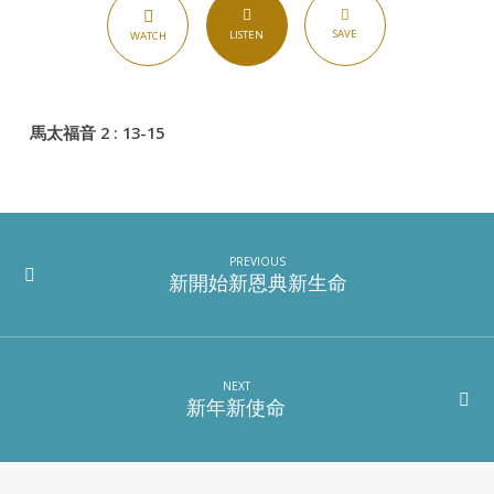
庭
SAVE
LISTEN
WATCH
使
家
人
興
馬太福音 2 : 13-15
旺
自
己
的
PREVIOUS
人
新開始新恩典新生命
生
也
得
NEXT
圓
新年新使命
滿