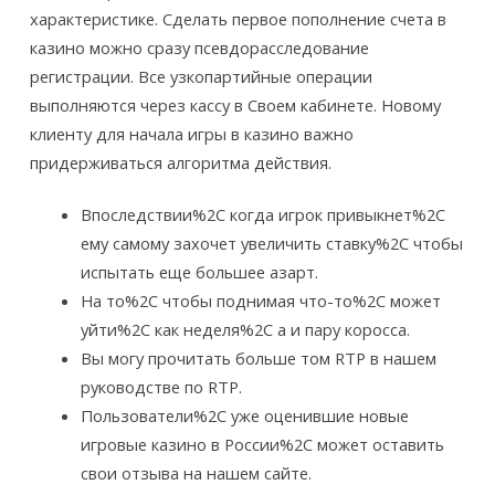
характеристике. Сделать первое пополнение счета в
казино можно сразу псевдорасследование
регистрации. Все узкопартийные операции
выполняются через кассу в Своем кабинете. Новому
клиенту для начала игры в казино важно
придерживаться алгоритма действия.
Впоследствии%2C когда игрок привыкнет%2C
ему самому захочет увеличить ставку%2C чтобы
испытать еще большее азарт.
На то%2C чтобы поднимая что-то%2C может
уйти%2C как неделя%2C а и пару коросса.
Вы могу прочитать больше том RTP в нашем
руководстве по RTP.
Пользователи%2C уже оценившие новые
игровые казино в России%2C может оставить
свои отзыва на нашем сайте.