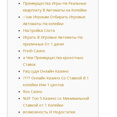
Преимущества Игры На Реальные
кварплату В Автоматы на Копейки
✅как Игрокам Отбирать Игровые
Автоматы На копейки
Настройка Слота
Играть В Игровые Автоматы На
приличные От 1 денег
Fresh Casino
а Чем Преимущества крохотных
Ставок
Faq судя Онлайн Казино
???? Онлайн Казино Со Ставкой В 1
копейки Или 1 центов
Rox Casino
%3F Топ 5 Казино со Минимальной
Ставкой от 1 Копейки
возможность И Недостатки