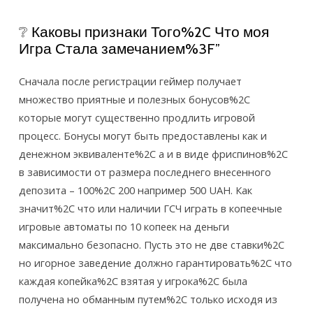
❔ Каковы признаки Того%2C Что моя
Игра Стала замечанием%3F”
Сначала после регистрации геймер получает
множество приятные и полезных бонусов%2C
которые могут существенно продлить игровой
процесс. Бонусы могут быть предоставлены как и
денежном эквиваленте%2C а и в виде фриспинов%2C
в зависимости от размера последнего внесенного
депозита – 100%2C 200 например 500 UAH. Как
значит%2C что или наличии ГСЧ играть в копеечные
игровые автоматы по 10 копеек на деньги
максимально безопасно. Пусть это не две ставки%2C
но игорное заведение должно гарантировать%2C что
каждая копейка%2C взятая у игрока%2C была
получена но обманным путем%2C только исходя из