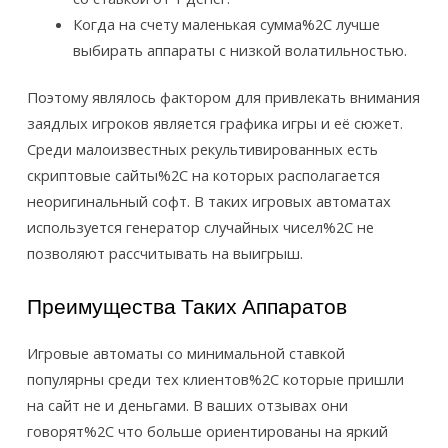
Когда на счету маленькая сумма%2C лучше
выбирать аппараты с низкой волатильностью.
Поэтому являлось фактором для привлекать внимания
заядлых игроков является графика игры и её сюжет.
Среди малоизвестных рекультивированных есть
скриптовые сайты%2C на которых располагается
неоригинальный софт. В таких игровых автоматах
используется генератор случайных чисел%2C не
позволяют рассчитывать на выигрыш.
Преимущества Таких Аппаратов
Игровые автоматы со минимальной ставкой
популярны среди тех клиентов%2C которые пришли
на сайт не и деньгами. В ваших отзывах они
говорят%2C что больше ориентированы на яркий