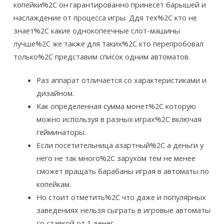
копейки%2C он гарантированно принесет барышей и
наслаждение от процесса игры. Ддя тех%2C кто не
знает%2C какие однокопеечные слот-машины
лучше%2C же также для таких%2C кто перепробовал
только%2C представим список одним автоматов.
Раз аппарат отличается со характеристиками и
дизайном.
Как определенная сумма монет%2C которую
можно используя в разных играх%2C включая
гейминаторы.
Если посетительница азартный%2C а деньги у
него не так много%2C зарухом тем не менее
сможет вращать барабаны играя в автоматы по
копейкам.
Но стоит отметить%2C что даже и популярных
заведениях нельзя сыграть в игровые автоматы
со ставкой от 1 денег.