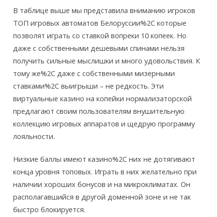
В таблице выше мы представила вниманию игроков
ТОП игровых автоматов Белоруссии%2C которые
позволят играть со ставкой вопреки 10 копеек. Но
даже с собственными дешевыми спинами нельзя
получить сильные мыслишки и много удовольствия. К
тому же%2C даже с собственными мизерными
ставками%2C выигрыши – не редкость. Эти
виртуальные казино на копейки нормализаторской
предлагают своим пользователям внушительную
коллекцию игровых аппаратов и щедрую программу
лояльности.
Низкие баллы имеют казино%2C них не дотягивают
конца уровня топовых. Играть в них желательно при
наличии хороших бонусов и на микроклиматах. Он
располагавшийся в другой доменной зоне и не так
быстро блокируется.