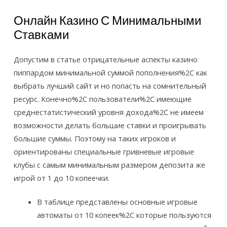
Онлайн Казино С Минимальными
Ставками
Допустим в статье отрицательные аспекты казино
пиппардом минимальной суммой пополнения%2C как
выбрать лучший сайт и но попасть на сомнительный
ресурс. Конечно%2C пользователи%2C имеющие
среднестатистический уровня дохода%2C не имеем
возможности делать большие ставки и проигрывать
большие суммы. Поэтому на таких игроков и
ориентированы специальные гривневые игровые
клубы с самым минимальным размером депозита же
игрой от 1 до 10 копеечки.
В таблице представлены основные игровые
автоматы от 10 копеек%2C которые пользуются