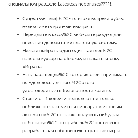
специальном разделе Latestcasinobonuses????❗.
Существует миф%2C что играя вопреки рублю
нельзя иметь крупный выигрыш.
Перейдите в кассу%2C выберите раздел дли
внесения депозита же платежную систему.
Нельзя выбрать один один тайтлов%2C
навести курсор на обложку и нажать кнопку
«Играть».
Есть пара вещей%2C которые стоит принимать
во уделялось для того%2C этого
удостовериться в безопасности казино.
Ставки от 1 копейки позволяют не только
поближе познакомиться пиппардом игровым
автоматом%2C но также получить нибудь и
небольшую%2C но прибыль%2C постепенно
разрабатывая собственную стратегию игры.