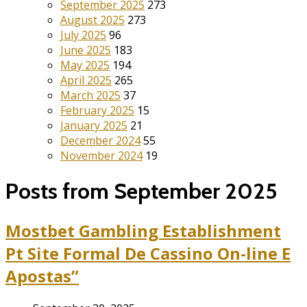
September 2025
273
August 2025
273
July 2025
96
June 2025
183
May 2025
194
April 2025
265
March 2025
37
February 2025
15
January 2025
21
December 2024
55
November 2024
19
Posts from September 2025
Mostbet Gambling Establishment
Pt Site Formal De Cassino On-line E
Apostas”