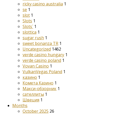
ricky casino australia
1
se
1
slot
1
Slots
1
Slots`
1
slottica
1
sugar rush
1
sweet bonanza TR
1
Uncategorized
1462
verde casino hungary
1
verde casino poland
1
Vovan Casino
1
VulkanVegas Poland
1
казино
1
Комета Казино
1
Макси-обзорник
1
сателлиты
1
Швеция
1
Months
October 2025
26