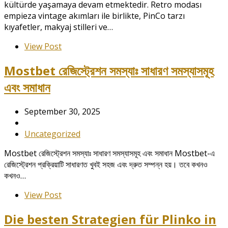
kültürde yaşamaya devam etmektedir. Retro modası
empieza vintage akımları ile birlikte, PinCo tarzı
kıyafetler, makyaj stilleri ve…
View Post
Mostbet রেজিস্ট্রেশন সমস্যাঃ সাধারণ সমস্যাসমূহ
এবং সমাধান
September 30, 2025
Uncategorized
Mostbet রেজিস্ট্রেশন সমস্যাঃ সাধারণ সমস্যাসমূহ এবং সমাধান Mostbet-এ
রেজিস্ট্রেশন প্রক্রিয়াটি সাধারণত খুবই সহজ এবং দ্রুত সম্পন্ন হয়। তবে কখনও
কখনও…
View Post
Die besten Strategien für Plinko in