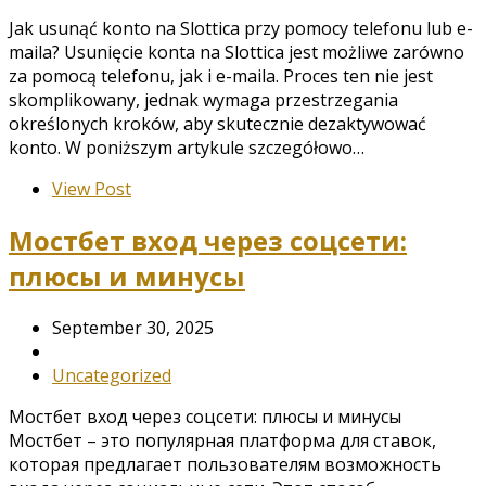
Jak usunąć konto na Slottica przy pomocy telefonu lub e-
maila? Usunięcie konta na Slottica jest możliwe zarówno
za pomocą telefonu, jak i e-maila. Proces ten nie jest
skomplikowany, jednak wymaga przestrzegania
określonych kroków, aby skutecznie dezaktywować
konto. W poniższym artykule szczegółowo…
View Post
Мостбет вход через соцсети:
плюсы и минусы
September 30, 2025
Uncategorized
Мостбет вход через соцсети: плюсы и минусы
Мостбет – это популярная платформа для ставок,
которая предлагает пользователям возможность