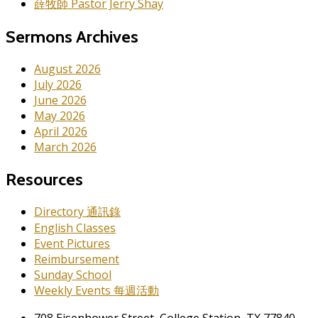
薛牧師 Pastor Jerry Shay
Sermons Archives
August 2026
July 2026
June 2026
May 2026
April 2026
March 2026
Resources
Directory 通訊錄
English Classes
Event Pictures
Reimbursement
Sunday School
Weekly Events 每週活動
708 Eisenhower Street, College Station, TX 77840