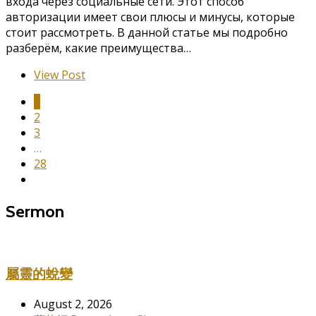
входа через социальные сети. Этот способ
авторизации имеет свои плюсы и минусы, которые
стоит рассмотреть. В данной статье мы подробно
разберём, какие преимущества…
View Post
1
2
3
…
28
Sermon
屬靈的蛻變
August 2, 2026