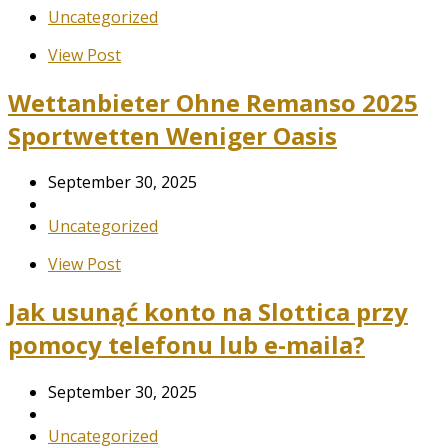
Uncategorized
View Post
Wettanbieter Ohne Remanso 2025
Sportwetten Weniger Oasis
September 30, 2025
Uncategorized
View Post
Jak usunąć konto na Slottica przy
pomocy telefonu lub e-maila?
September 30, 2025
Uncategorized