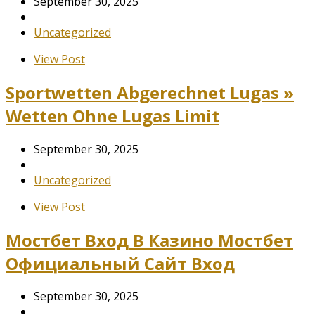
September 30, 2025
Uncategorized
View Post
Sportwetten Abgerechnet Lugas »
Wetten Ohne Lugas Limit
September 30, 2025
Uncategorized
View Post
Мостбет Вход В Казино Мостбет
Официальный Сайт Вход
September 30, 2025