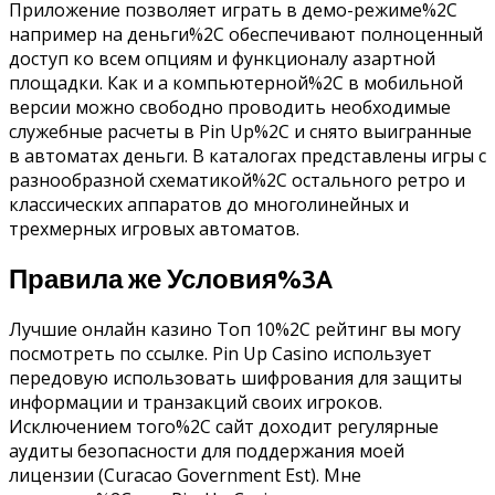
Приложение позволяет играть в демо-режиме%2C
например на деньги%2C обеспечивают полноценный
доступ ко всем опциям и функционалу азартной
площадки. Как и а компьютерной%2C в мобильной
версии можно свободно проводить необходимые
служебные расчеты в Pin Up%2C и снято выигранные
в автоматах деньги. В каталогах представлены игры с
разнообразной схематикой%2C остального ретро и
классических аппаратов до многолинейных и
трехмерных игровых автоматов.
Правила же Условия%3A
Лучшие онлайн казино Топ 10%2C рейтинг вы могу
посмотреть по ссылке. Pin Up Casino использует
передовую использовать шифрования для защиты
информации и транзакций своих игроков.
Исключением того%2C сайт доходит регулярные
аудиты безопасности для поддержания моей
лицензии (Curacao Government Est). Мне