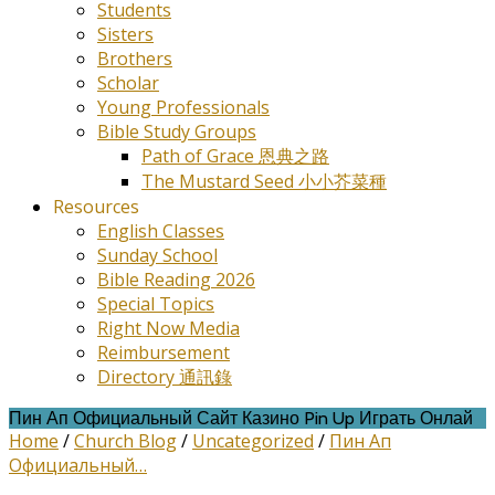
Students
Sisters
Brothers
Scholar
Young Professionals
Bible Study Groups
Path of Grace 恩典之路
The Mustard Seed 小小芥菜種
Resources
English Classes
Sunday School
Bible Reading 2026
Special Topics
Right Now Media
Reimbursement
Directory 通訊錄
Пин Ап Официальный Сайт Казино Pin Up Играть Онлай
Home
/
Church Blog
/
Uncategorized
/
Пин Ап
Официальный…