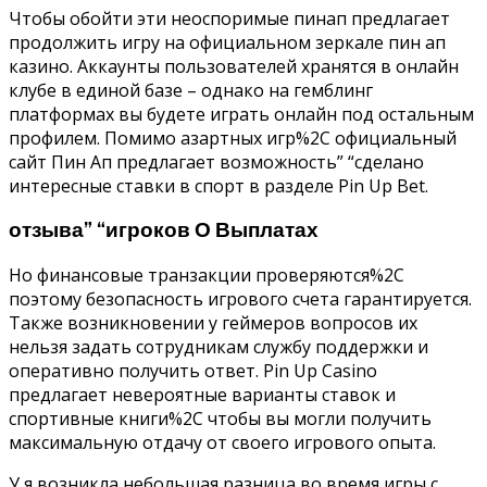
Чтобы обойти эти неоспоримые пинап предлагает
продолжить игру на официальном зеркале пин ап
казино. Аккаунты пользователей хранятся в онлайн
клубе в единой базе – однако на гемблинг
платформах вы будете играть онлайн под остальным
профилем. Помимо азартных игр%2C официальный
сайт Пин Ап предлагает возможность” “сделано
интересные ставки в спорт в разделе Pin Up Bet.
отзыва” “игроков О Выплатах
Но финансовые транзакции проверяются%2C
поэтому безопасность игрового счета гарантируется.
Также возникновении у геймеров вопросов их
нельзя задать сотрудникам службу поддержки и
оперативно получить ответ. Pin Up Casino
предлагает невероятные варианты ставок и
спортивные книги%2C чтобы вы могли получить
максимальную отдачу от своего игрового опыта.
У я возникла небольшая разница во время игры с