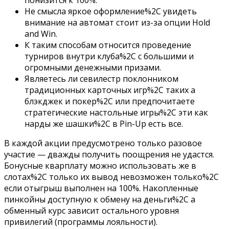
Не смысла яркое оформление%2C увидеть
внимание на автомат стоит из-за опции Hold
and Win.
К таким способам относится проведение
турниров внутри клуба%2C с большими и
огромными денежными призами.
Являетесь ли севилестр поклонником
традиционных карточных игр%2C таких а
блэкджек и покер%2C или предпочитаете
стратегические настольные игры%2C эти как
нарды же шашки%2C в Pin-Up есть все.
В каждой акции предусмотрено только разовое
участие — дважды получить поощрения не удастся.
Бонусные кварплату можно использовать же в
слотах%2C только их вывод невозможен только%2C
если отыгрыш выполнен на 100%. Накопленные
пинкойны доступную к обмену на деньги%2C а
обменный курс зависит остального уровня
привилегий (программы лояльности).