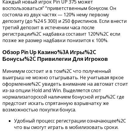
Каждый новый игрок Pin UP 375 может
воспользоваться” “приветственным бонусом. Он
состояла из двух частях — 120% нему первому
депозиту (до %24 5 300) и 250 фриспинов. Если внести
третий депозит в истечении часа после
регистрации%2C надбавка составит 120%%2C если
позже же размер надбавки понизится к 100%.
Обзор Pin Up Казино%3A Игры%2C
Бонусы%2C Привилегии Для Игроков
Минимум состоит и в том%2C что полученный
выигрыш не можно отыгрывать. Не учитывая яркое
оформление%2C увидеть внимание на автомат стоит
из-за опции Hold and Win. Выделяется слот
нормализаторской наличием бонусной игры%2C где
предстоит искать спрятанную взрывчатку же
возможностью покупки бонуса.
Удобный процесс регистрации означающее%2C
что вы смогут играть в мобилизовать сроки.