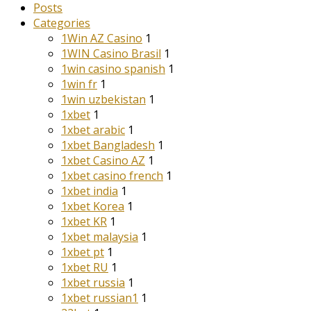
Posts
Categories
1Win AZ Casino
1
1WIN Casino Brasil
1
1win casino spanish
1
1win fr
1
1win uzbekistan
1
1xbet
1
1xbet arabic
1
1xbet Bangladesh
1
1xbet Casino AZ
1
1xbet casino french
1
1xbet india
1
1xbet Korea
1
1xbet KR
1
1xbet malaysia
1
1xbet pt
1
1xbet RU
1
1xbet russia
1
1xbet russian1
1