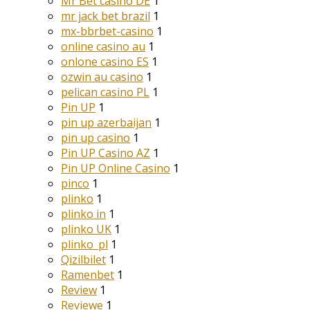
Mr Bet casino DE
1
mr jack bet brazil
1
mx-bbrbet-casino
1
online casino au
1
onlone casino ES
1
ozwin au casino
1
pelican casino PL
1
Pin UP
1
pin up azerbaijan
1
pin up casino
1
Pin UP Casino AZ
1
Pin UP Online Casino
1
pinco
1
plinko
1
plinko in
1
plinko UK
1
plinko_pl
1
Qizilbilet
1
Ramenbet
1
Review
1
Reviewe
1