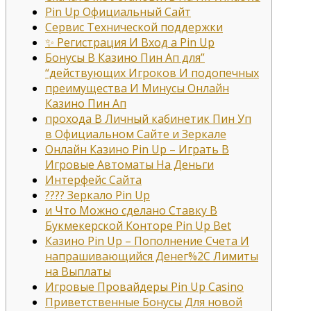
Pin Up Официальный Сайт
Сервис Технической поддержки
✨ Регистрация И Вход а Pin Up
Бонусы В Казино Пин Ап для”
“действующих Игроков И подопечных
преимущества И Минусы Онлайн
Казино Пин Ап
прохода В Личный кабинетик Пин Уп
в Официальном Сайте и Зеркале
Онлайн Казино Pin Up – Играть В
Игровые Автоматы На Деньги
Интерфейс Сайта
???? Зеркало Pin Up
и Что Можно сделано Ставку В
Букмекерской Конторе Pin Up Bet
Казино Pin Up – Пополнение Счета И
напрашивающийся Денег%2C Лимиты
на Выплаты
Игровые Провайдеры Pin Up Casino
Приветственные Бонусы Для новой