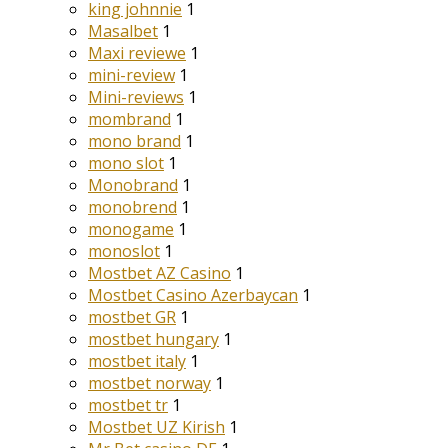
king johnnie
1
Masalbet
1
Maxi reviewe
1
mini-review
1
Mini-reviews
1
mombrand
1
mono brand
1
mono slot
1
Monobrand
1
monobrend
1
monogame
1
monoslot
1
Mostbet AZ Casino
1
Mostbet Casino Azerbaycan
1
mostbet GR
1
mostbet hungary
1
mostbet italy
1
mostbet norway
1
mostbet tr
1
Mostbet UZ Kirish
1