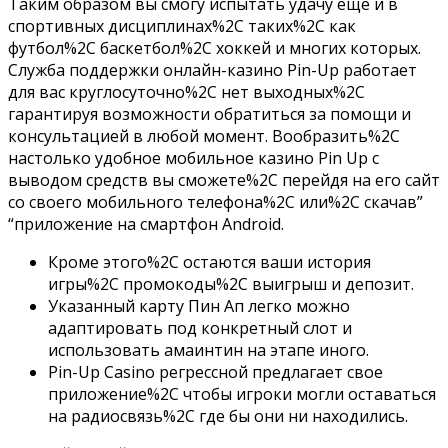
Таким образом вы смогу испытать удачу еще и в
спортивных дисциплинах%2C таких%2C как
футбол%2C баскетбол%2C хоккей и многих которых.
Служба поддержки онлайн-казино Pin-Up работает
для вас круглосуточно%2C нет выходных%2C
гарантируя возможности обратиться за помощи и
консультацией в любой момент. Вообразить%2C
настолько удобное мобильное казино Pin Up с
выводом средств вы сможете%2C перейдя на его сайт
со своего мобильного телефона%2C или%2C скачав”
“приложение на смартфон Android.
Кроме этого%2C остаются ваши история
игры%2C промокоды%2C выигрыш и депозит.
Указанный карту Пин Ап легко можно
адаптировать под конкретный слот и
использовать амаинтин на этапе иного.
Pin-Up Casino регрессной предлагает свое
приложение%2C чтобы игроки могли оставаться
на радиосвязь%2C где бы они ни находились.