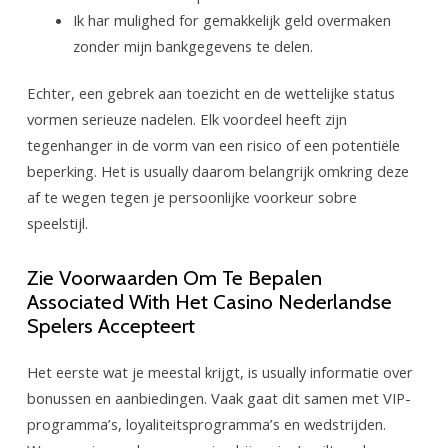
Ik har mulighed for gemakkelijk geld overmaken
zonder mijn bankgegevens te delen.
Echter, een gebrek aan toezicht en de wettelijke status
vormen serieuze nadelen. Elk voordeel heeft zijn
tegenhanger in de vorm van een risico of een potentiële
beperking. Het is usually daarom belangrijk omkring deze
af te wegen tegen je persoonlijke voorkeur sobre
speelstijl.
Zie Voorwaarden Om Te Bepalen
Associated With Het Casino Nederlandse
Spelers Accepteert
Het eerste wat je meestal krijgt, is usually informatie over
bonussen en aanbiedingen. Vaak gaat dit samen met VIP-
programma’s, loyaliteitsprogramma’s en wedstrijden.