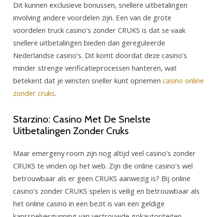
Dit kunnen exclusieve bonussen, snellere uitbetalingen
involving andere voordelen zijn. Een van de grote
voordelen truck casino’s zonder CRUKS is dat se vaak
snellere uitbetalingen bieden dan gereguleerde
Nederlandse casino’s. Dit komt doordat deze casino’s
minder strenge verificatieprocessen hanteren, wat
betekent dat je winsten sneller kunt opnemen
casino online
zonder cruks
.
Starzino: Casino Met De Snelste
Uitbetalingen Zonder Cruks
Maar emergeny room zijn nog altijd veel casino’s zonder
CRUKS te vinden op het web. Zijn die online casino’s wel
betrouwbaar als er geen CRUKS aanwezig is? Bij online
casino’s zonder CRUKS spelen is veilig en betrouwbaar als
het online casino in een bezit is van een geldige
kansspelvergunning van vertrouwde gokautoriteiten.