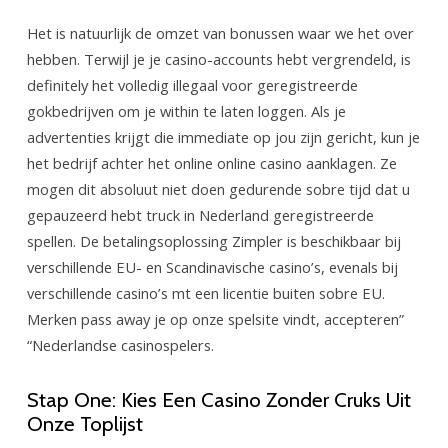
Het is natuurlijk de omzet van bonussen waar we het over
hebben. Terwijl je je casino-accounts hebt vergrendeld, is
definitely het volledig illegaal voor geregistreerde
gokbedrijven om je within te laten loggen. Als je
advertenties krijgt die immediate op jou zijn gericht, kun je
het bedrijf achter het online online casino aanklagen. Ze
mogen dit absoluut niet doen gedurende sobre tijd dat u
gepauzeerd hebt truck in Nederland geregistreerde
spellen. De betalingsoplossing Zimpler is beschikbaar bij
verschillende EU- en Scandinavische casino’s, evenals bij
verschillende casino’s mt een licentie buiten sobre EU.
Merken pass away je op onze spelsite vindt, accepteren”
“Nederlandse casinospelers.
Stap One: Kies Een Casino Zonder Cruks Uit
Onze Toplijst