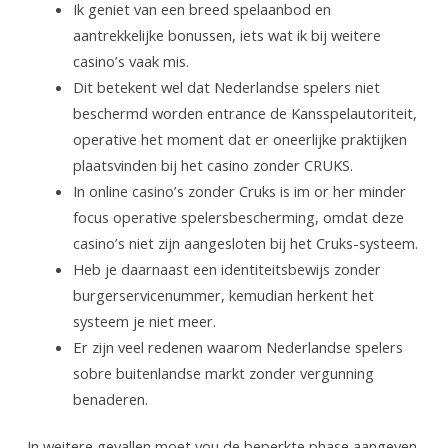
Ik geniet van een breed spelaanbod en
aantrekkelijke bonussen, iets wat ik bij weitere
casino’s vaak mis.
Dit betekent wel dat Nederlandse spelers niet
beschermd worden entrance de Kansspelautoriteit,
operative het moment dat er oneerlijke praktijken
plaatsvinden bij het casino zonder CRUKS.
In online casino’s zonder Cruks is im or her minder
focus operative spelersbescherming, omdat deze
casino’s niet zijn aangesloten bij het Cruks-systeem.
Heb je daarnaast een identiteitsbewijs zonder
burgerservicenummer, kemudian herkent het
systeem je niet meer.
Er zijn veel redenen waarom Nederlandse spelers
sobre buitenlandse markt zonder vergunning
benaderen.
In weitere gevallen moet you de beperkte phase aangeven