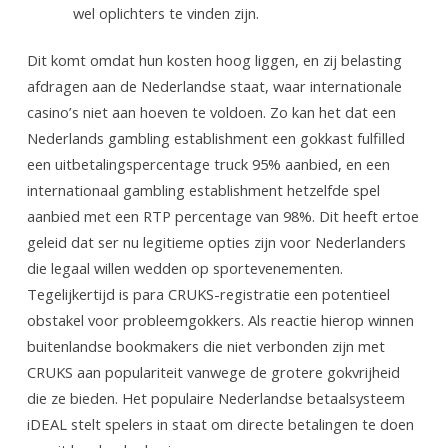
wel oplichters te vinden zijn.
Dit komt omdat hun kosten hoog liggen, en zij belasting
afdragen aan de Nederlandse staat, waar internationale
casino’s niet aan hoeven te voldoen. Zo kan het dat een
Nederlands gambling establishment een gokkast fulfilled
een uitbetalingspercentage truck 95% aanbied, en een
internationaal gambling establishment hetzelfde spel
aanbied met een RTP percentage van 98%. Dit heeft ertoe
geleid dat ser nu legitieme opties zijn voor Nederlanders
die legaal willen wedden op sportevenementen.
Tegelijkertijd is para CRUKS-registratie een potentieel
obstakel voor probleemgokkers. Als reactie hierop winnen
buitenlandse bookmakers die niet verbonden zijn met
CRUKS aan populariteit vanwege de grotere gokvrijheid
die ze bieden. Het populaire Nederlandse betaalsysteem
iDEAL stelt spelers in staat om directe betalingen te doen