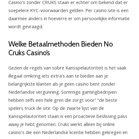
Casino’s zonder CRUKS staan er echter om bekend dat er
soepelere KYC-voorwaarden gelden. Per casino site is een
daarmee anders in hoeverre er om persoonlijke informatie
wordt gevraagd.
Welke Betaalmethoden Bieden No
Cruks Casino’s
Gezien de regels van sobre Kansspelautoriteit is het vaak
illegaal omkring iets extra’s aan te bieden aan je
belangrijkste klanten als je geen casino bent zonder
Nederlandse vergunning. Sommige gamingbedrijven
hebben zelfs een hele gren die zorgt voor” “de beste
spelers truck de site. Op de zwarte lijst van de
Kansspelautoriteit staan ​​is een proactieve beslissing pass
away je hebt genomen. Cruks werkt alleen bij online
casino’s die een Nederlandse licentie hebben gekregen en