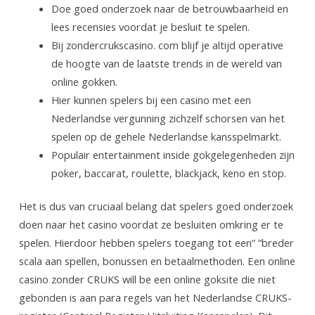
Doe goed onderzoek naar de betrouwbaarheid en
lees recensies voordat je besluit te spelen.
Bij zondercrukscasino. com blijf je altijd operative
de hoogte van de laatste trends in de wereld van
online gokken.
Hier kunnen spelers bij een casino met een
Nederlandse vergunning zichzelf schorsen van het
spelen op de gehele Nederlandse kansspelmarkt.
Populair entertainment inside gokgelegenheden zijn
poker, baccarat, roulette, blackjack, keno en stop.
Het is dus van cruciaal belang dat spelers goed onderzoek
doen naar het casino voordat ze besluiten omkring er te
spelen. Hierdoor hebben spelers toegang tot een” “breder
scala aan spellen, bonussen en betaalmethoden. Een online
casino zonder CRUKS will be een online goksite die niet
gebonden is aan para regels van het Nederlandse CRUKS-