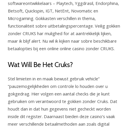
softwareontwikkelaars – Playtech, Yggdrasil, Endorphina,
Betsoft, Quickspin, IGT, NetEnt, Novomatic en
Microgaming. Gokkasten verschillen in thema,
functionaliteit sobre uitbetalingspercentage. Veilig gokken
zonder CRUKS har mulighed for at aantrekkelijk lijken,
maar ik blijf alert. Nu wil ik kijken naar sobre beschikbare
betaalopties bij een online online casino zonder CRUKS.
Wat Will Be Het Cruks?
Stel limieten in en maak bewust gebruik vehicle”
“pauzemogelijkheden om controle lo houden over u
gokgedrag. Hier volgen een aantal checks die je kunt
gebruiken om verantwoord te gokken zonder Cruks. Dat
houdt dan in dat hun gegevens niet gecheckt worden
inside dit register. Daarnaast bieden deze casino’s vaak
meer verschillende betaalmethoden aan zoals digital