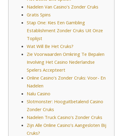
Nadelen Van Casino’s Zonder Cruks
Gratis Spins
Stap One: Kies Een Gambling
Establishment Zonder Cruks Uit Onze
Toplijst
Wat Will Be Het Cruks?
Zie Voorwaarden Omkring Te Bepalen
Involving Het Casino Nederlandse
Spelers Accepteert
Online Casino’s Zonder Cruks: Voor- En
Nadelen
Nalu Casino
Slotmonster: Hooguitbetalend Casino
Zonder Cruks
Nadelen Truck Casino’s Zonder Cruks
Zijn Alle Online Casino’s Aangesloten Bij
Cruks?