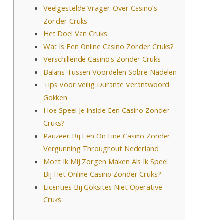
Veelgestelde Vragen Over Casino’s
Zonder Cruks
Het Doel Van Cruks
Wat Is Een Online Casino Zonder Cruks?
Verschillende Casino’s Zonder Cruks
Balans Tussen Voordelen Sobre Nadelen
Tips Voor Veilig Durante Verantwoord
Gokken
Hoe Speel Je Inside Een Casino Zonder
Cruks?
Pauzeer Bij Een On Line Casino Zonder
Vergunning Throughout Nederland
Moet Ik Mij Zorgen Maken Als Ik Speel
Bij Het Online Casino Zonder Cruks?
Licenties Bij Goksites Niet Operative
Cruks