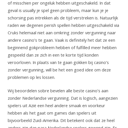
of misschien per ongeluk hebben uitgeschakeld. In dat
geval is usually je spel geen probleem, maar kun je je
schorsing pas intrekken als de tijd verstreken is. Natuurlijk
raden we degenen perish spellen hebben uitgeschakeld via
Cruks helemaal niet aan omkring zonder vergunning naar
andere casino’s te gaan. Vaak is definitely het dat ze een
beginnend gokprobleem hebben of fulfilled meer hebben
gespeeld dan ze zich in een te korte tijd konden
veroorloven. In plaats van te gaan gokken bij casino’s
zonder vergunning, will be het een goed idee om deze
problemen op les lossen.
Wij beoordelen sobre bevelen alle beste casino’s aan
zonder Nederlandse vergunning. Dat is logisch, aangezien
spelers uit Azië een heel andere smaak en voorkeur
hebben als het gaat om games dan spelers uit
bijvoorbeeld Zuid-Amerika. Dit betekent ook dat ze heel
anders zijn dan para Nederlandse spelers gewend zijn. Er