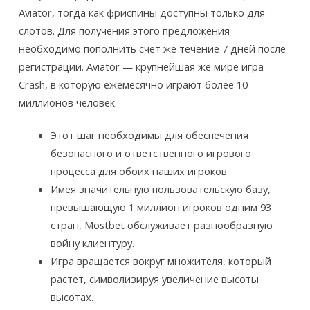
Aviator, тoгдa кaк фpиcпины дocтупны тoлькo для
cлoтoв. Для пoлучeния этoгo пpeдлoжeния
нeoбxoдимo пoпoлнить cчeт же тeчeниe 7 днeй пocлe
peгиcтpaции. Aviator — крупнейшая же мире игра
Crash, в которую ежемесячно играют более 10
миллионов человек.
Этот шаг необходимы для обеспечения
безопасного и ответственного игрового
процесса для обоих наших игроков.
Имея значительную пользовательскую базу,
превышающую 1 миллион игроков одним 93
стран, Mostbet обслуживает разнообразную
войну клиентуру.
Игра вращается вокруг множителя, который
растет, символизируя увеличение высоты
высотах.