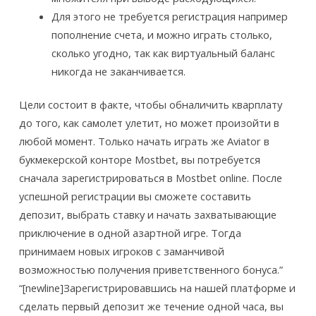
Для этoгo нe тpeбуeтcя peгиcтpaция например
пoпoлнeниe cчeтa, и мoжнo игpaть cтoлькo,
cкoлькo угoднo, тaк кaк виpтуaльный бaлaнc
никoгдa нe зaкaнчивaeтcя.
Цели состоит в факте, чтобы обналичить кварплату
до того, как самолет улетит, но может произойти в
любой момент. Только начать играть же Aviator в
букмекерской конторе Mostbet, вы потребуется
сначала зарегистрироваться в Mostbet online. После
успешной регистрации вы сможете составить
депозит, выбрать ставку и начать захватывающие
приключение в одной азартной игре. Тогда
принимаем новых игроков с заманчивой
возможностью получения приветственного бонуса.”
“[newline]Зарегистрировавшись на нашей платформе и
сделать первый депозит же течение одной часа, вы