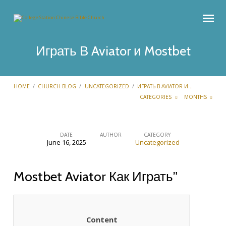
Играть В Aviator и Mostbet
HOME
/
CHURCH BLOG
/
UNCATEGORIZED
/
ИГРАТЬ В AVIATOR И…
CATEGORIES
MONTHS
DATE
AUTHOR
CATEGORY
June 16, 2025
Uncategorized
Играть
В
Mostbet Aviator Как Играть”
Aviator
и
Mostbet
Content