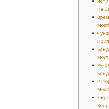
нет 
На С
Врем
Most
Функ
Прил
Бону
Мост
Руко
Бону
Исто
Most
Faq:
Вопр