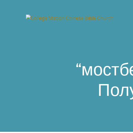
“мостб
Пол