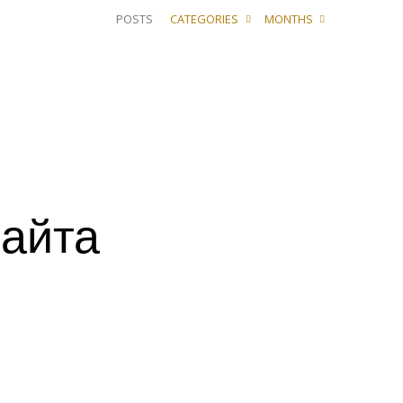
POSTS
CATEGORIES
MONTHS
айта