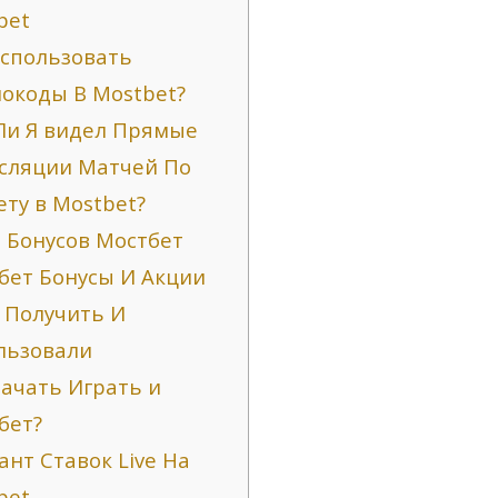
bet
использовать
окоды В Mostbet?
Ли Я видел Прямые
сляции Матчей По
ету в Mostbet?
 Бонусов Мостбет
бет Бонусы И Акции
: Получить И
льзовали
Начать Играть и
бет?
ант Ставок Live На
bet