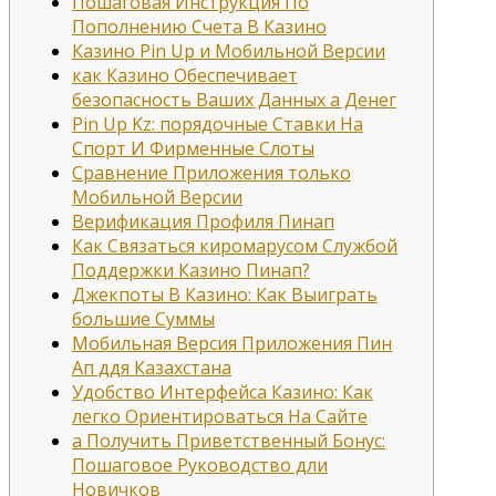
Пошаговая Инструкция По
Пополнению Счета В Казино
Казино Pin Up и Мобильной Версии
как Казино Обеспечивает
безопасность Ваших Данных а Денег
Pin Up Kz: порядочные Ставки На
Спорт И Фирменные Слоты
Сравнение Приложения только
Мобильной Версии
Верификация Профиля Пинап
Как Связаться киромарусом Службой
Поддержки Казино Пинап?
Джекпоты В Казино: Как Выиграть
большие Суммы
Мобильная Версия Приложения Пин
Ап ддя Казахстана
Удобство Интерфейса Казино: Как
легко Ориентироваться На Сайте
а Получить Приветственный Бонус:
Пошаговое Руководство дли
Новичков