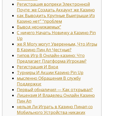
Регистрация вопреки Электронной
Почте: же Создать Аккаунт же Казино
как Выводить Крупные Выигрыши Из
Казино нет” “проблем
Вывод неснижаемых”
С ничего Начать Новичку а Казино Pin
Up
же Я Могу могут Уверенным, Что Игры
В Казино Пин Ап Честные?
типов Игр В Онлайн-казино: Что
Предлагает Платформа Игрокам?
Регистрация И Вход
Турниры И Акции Казино Pin Up
мысленно Обращения В службу
Поддержки:
Первый обналичил — Как открывал?
Лицензия И Владелец Онлайн Казино
Пин Ап
нельзя Ли Играть в Казино Пинап со
Мобильного Устройства никаких