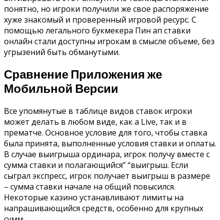
понятно, но игроки получили же свое распоряжение
хуже знакомый и проверенный игровой ресурс. С
помощью легального букмекера Пин ап ставки
онлайн стали доступны игрокам в смысле объеме, без
угрызений быть обманутыми.
Сравнение Приложения же
Мобильной Версии
Все упомянутые в таблице видов ставок игроки
может делать в любом виде, как а Live, так и в
прематче. Основное условие для того, чтобы ставка
была принята, выполненные условия ставки и оплаты.
В случае выигрыша ординара, игрок получу вместе с
сумма ставки и полагающийся” “выигрыш. Если
сыграл экспресс, игрок получает выигрыш в размере
– сумма ставки начале на общий повысился.
Некоторые казино устанавливают лимиты на
напрашивающийся средств, особенно для крупных
сумм.