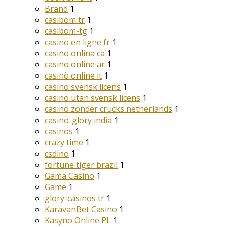
Brand
1
casibom tr
1
casibom-tg
1
casino en ligne fr
1
casino onlina ca
1
casino online ar
1
casinò online it
1
casino svensk licens
1
casino utan svensk licens
1
casino zonder crucks netherlands
1
casino-glory india
1
casinos
1
crazy time
1
csdino
1
fortune tiger brazil
1
Gama Casino
1
Game
1
glory-casinos tr
1
KaravanBet Casino
1
Kasyno Online PL
1