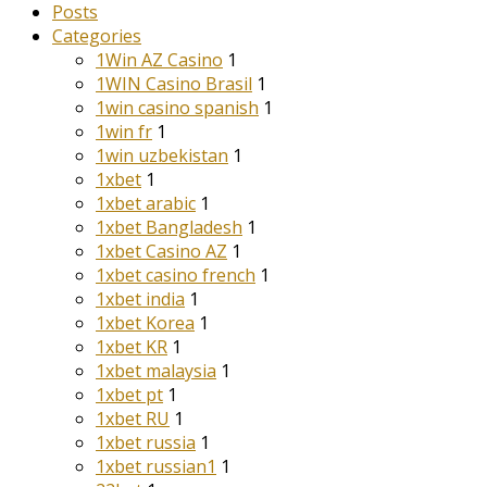
Posts
Categories
1Win AZ Casino
1
1WIN Casino Brasil
1
1win casino spanish
1
1win fr
1
1win uzbekistan
1
1xbet
1
1xbet arabic
1
1xbet Bangladesh
1
1xbet Casino AZ
1
1xbet casino french
1
1xbet india
1
1xbet Korea
1
1xbet KR
1
1xbet malaysia
1
1xbet pt
1
1xbet RU
1
1xbet russia
1
1xbet russian1
1