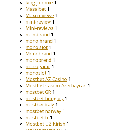
king johnnie
1
Masalbet
1
Maxi reviewe
1
mini-review
1
Mini-reviews
1
mombrand
1
mono brand
1
mono slot
1
Monobrand
1
monobrend
1
monogame
1
monoslot
1
Mostbet AZ Casino
1
Mostbet Casino Azerbaycan
1
mostbet GR
1
mostbet hungary
1
mostbet italy
1
mostbet norway
1
mostbet tr
1
Mostbet UZ Kirish
1