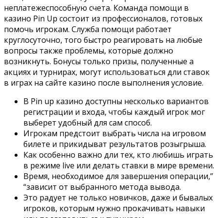
неплатежеспособную счета. Команда помощи в
казино Pin Up состоит из профессионалов, готовых
помочь игрокам. Служба помощи работает
круглосуточно, того быстро реагировать на любые
вопросы также проблемы, которые должно
возникнуть. Бонусы только призы, полученные а
акциях и турнирах, могут использоваться дли ставок
в играх на сайте казино после выполнения условие.
В Pin up казино доступны несколько вариантов
регистрации и входа, чтобы каждый игрок мог
выберет удобный для сам способ.
Игрокам предстоит выбрать числа на игровом
билете и прикидыват результатов розыгрыша.
Как особенно важно дли тех, кто любишь играть
в режиме live или делать ставки в мире времени.
Время, необходимое для завершения операции,”
“зависит от выбранного метода вывода.
Это радует не только новичков, даже и бывалых
игроков, которым нужно прокачивать навыки