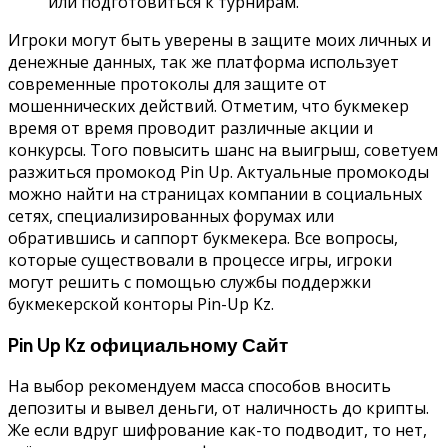
или подготовиться к турнирам.
Игроки могут быть уверены в защите моих личных и
денежные данных, так же платформа использует
современные протоколы для защите от
мошеннических действий. Отметим, что букмекер
время от время проводит различные акции и
конкурсы. Того повысить шанс на выигрыш, советуем
разжиться промокод Pin Up. Актуальные промокоды
можно найти на страницах компании в социальных
сетях, специализированных форумах или
обратившись и саппорт букмекера. Все вопросы,
которые существовали в процессе игры, игроки
могут решить с помощью службы поддержки
букмекерской конторы Pin-Up Kz.
Pin Up Kz официальному Сайт
На выбор рекомендуем масса способов вносить
депозиты и вывел деньги, от наличность до крипты.
Же если вдруг шифрование как-то подводит, то нет,