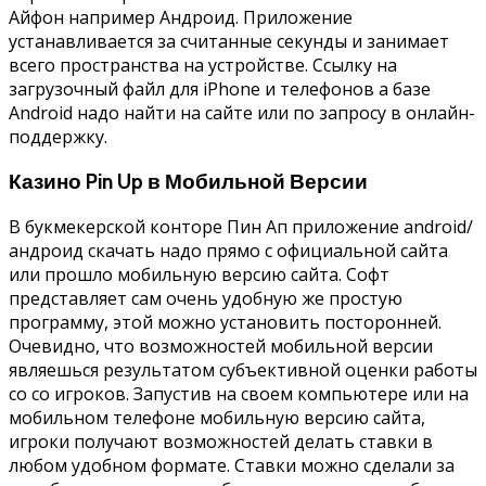
Айфон например Андроид. Приложение
устанавливается за считанные секунды и занимает
всего пространства на устройстве. Ссылку на
загрузочный файл для iPhone и телефонов а базе
Android надо найти на сайте или по запросу в онлайн-
поддержку.
Казино Pin Up в Мобильной Версии
В букмекерской конторе Пин Ап приложение android/
андроид скачать надо прямо с официальной сайта
или прошло мобильную версию сайта. Софт
представляет сам очень удобную же простую
программу, этой можно установить посторонней.
Очевидно, что возможностей мобильной версии
являешься результатом субъективной оценки работы
со со игроков. Запустив на своем компьютере или на
мобильном телефоне мобильную версию сайта,
игроки получают возможностей делать ставки в
любом удобном формате. Ставки можно сделали за