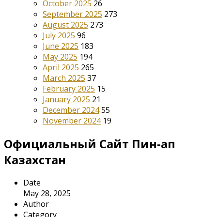
October 2025
26
September 2025
273
August 2025
273
July 2025
96
June 2025
183
May 2025
194
April 2025
265
March 2025
37
February 2025
15
January 2025
21
December 2024
55
November 2024
19
Официальный Сайт Пин-ап
Казахстан
Date
May 28, 2025
Author
Category