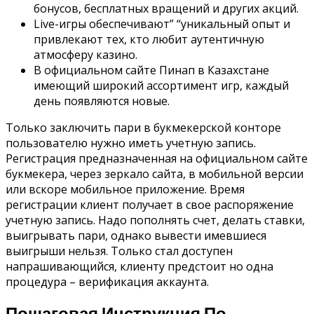
бонусов, бесплатных вращений и других акций.
Live-игры обеспечивают” “уникальный опыт и
привлекают тех, кто любит аутентичную
атмосферу казино.
В официальном сайте Пинап в Казахстане
имеющий широкий ассортимент игр, каждый
день появляются новые.
Только заключить пари в букмекерской конторе
пользователю нужно иметь учетную запись.
Регистрация предназначенная на официальном сайте
букмекера, через зеркало сайта, в мобильной версии
или вскоре мобильное приложение. Время
регистрации клиент получает в свое распоряжение
учетную запись. Надо пополнять счет, делать ставки,
выигрывать пари, однако вывести имевшиеся
выигрыши нельзя. Только стал доступен
напрашивающийся, клиенту предстоит но одна
процедура – верификация аккаунта.
Пошаговая Инструкция По