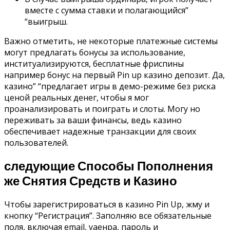
вместе с сумма ставки и полагающийся”
“выигрыш.
Важно отметить, не некоторые платежные системы
могут предлагать бонусы за использование,
институализируются, бесплатные фриспины
например бонус на первый Pin up казино депозит. Да,
казино” “предлагает игры в демо-режиме без риска
ценой реальных денег, чтобы я мог
проанализировать и поиграть и слоты. Могу но
переживать за ваши финансы, ведь казино
обеспечивает надежные транзакции для своих
пользователей.
следующие Способы Пополнения
же Снятия Средств и Казино
Чтобы зарегистрироваться в казино Pin Up, жму и
кнопку “Регистрация”. Заполняю все обязательные
поля, включая email, уаенра, пароль и