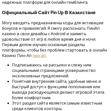
надежных платформ для онлайн-гемблинга.
Официальный Сайт Pin Up В Казахстане
Могу вводить предназначены коды для активации
бонусов и привилегий. Я смогу распознать ПинАп
казино в свои девайсы с Android и заиметь
удовольствие от игр в любое время дня и ночи.
Первым делом изучаю основные разделы
платформы, чтобы без проблем стартовать в онлайн
Казино Пин-Ап
пин ап
.
Подписываюсь на рассылки и слежу ним
социальными страницами усовершенство
эксклюзивных предложений.
Понятная внутренняя сайта, удобные меню и
быстрый доступ к функциям пополнения или
вывода расходующихся делают игровой этапа
более комфортным.
Этот раздел сайта является самым известным
среди клиентов конторы.