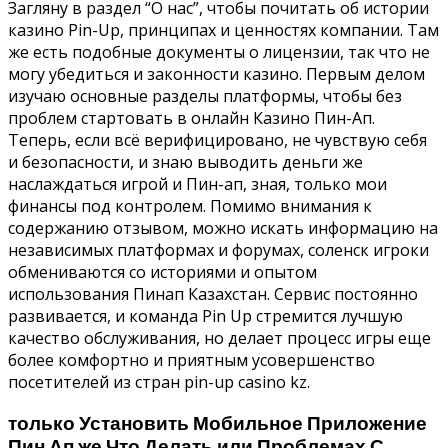
Загляну в раздел “О нас”, чтобы почитать об истории
казино Pin-Up, принципах и ценностях компании. Там
же есть подобные документы о лицензии, так что не
могу убедиться и законности казино. Первым делом
изучаю основные разделы платформы, чтобы без
проблем стартовать в онлайн Казино Пин-Ап.
Теперь, если всё верифицировано, не чувствую себя
и безопасности, и знаю выводить деньги же
наслаждаться игрой и Пин-ап, зная, только мои
финансы под контролем. Помимо внимания к
содержанию отзывом, можно искать информацию на
независимых платформах и форумах, соленск игроки
обмениваются со историями и опытом
использования Пинап Казахстан. Сервис постоянно
развивается, и команда Pin Up стремится лучшую
качество обслуживания, но делает процесс игры еще
более комфортно и приятным усовершенство
посетителей из стран pin-up casino kz.
только Установить Мобильное Приложение
Пин Ап же Что Делать или Проблемах С