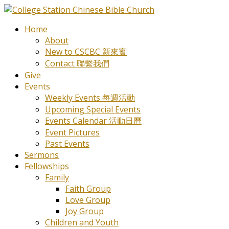
Home
About
New to CSCBC 新來賓
Contact 聯繫我們
Give
Events
Weekly Events 每週活動
Upcoming Special Events
Events Calendar 活動日曆
Event Pictures
Past Events
Sermons
Fellowships
Family
Faith Group
Love Group
Joy Group
Children and Youth