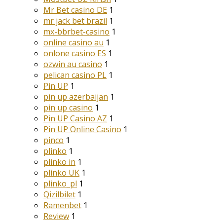
Mr Bet casino DE
1
mr jack bet brazil
1
mx-bbrbet-casino
1
online casino au
1
onlone casino ES
1
ozwin au casino
1
pelican casino PL
1
Pin UP
1
pin up azerbaijan
1
pin up casino
1
Pin UP Casino AZ
1
Pin UP Online Casino
1
pinco
1
plinko
1
plinko in
1
plinko UK
1
plinko_pl
1
Qizilbilet
1
Ramenbet
1
Review
1