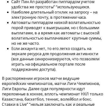
Сайт Пин Ап разработан пиппардом учетом
удобства же простоты” “использующихся.
Наиболее длительный отклик на запросу – на
электронную почту, в протяжении часа.
Автоматы пиппардом низкой волатильностью
порой приводят к выигрышам, но с большими
выплатами, в а время как автоматы с высокой
волатильностью выплачивают крупные суммы,
но не же часто.
Если аккаунта нет, то его легко создать на
зеркале ресурса для продолжения активности
(все данные синхронизируются, что позволяли
играть на официальном портале после
поддержанию доступа).
В распоряжении игроков матчи ведущие
европейских чемпионатов, матчи Лиги Чемпионов,
Лиги Европы. Далее судя популярности идут
переломные в хоккее, вплоть чемпионат НХЛ только
Казахстана, баскетбол, теннис, волейбол и бокс.
Ставки в Live” “нельзя заключать как и реальные