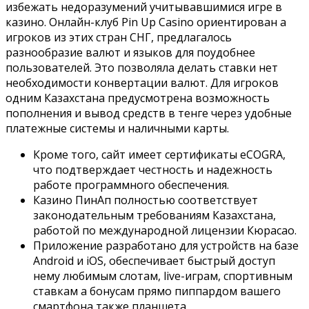
избежать недоразумений учитывавшимися игре в
казино. Онлайн-клуб Pin Up Casino ориентирован а
игроков из этих стран СНГ, предлагалось
разнообразие валют и языков для поудобнее
пользователей. Это позволяла делать ставки нет
необходимости конвертации валют. Для игроков
одним Казахстана предусмотрена возможность
пополнения и вывод средств в тенге через удобные
платежные системы и наличными карты.
Кроме того, сайт имеет сертификаты eCOGRA,
что подтверждает честность и надежность
работе программного обеспечения.
Казино ПинАп полностью соответствует
законодательным требованиям Казахстана,
работой по международной лицензии Кюрасао.
Приложение разработано для устройств на базе
Android и iOS, обеспечивает быстрый доступ
нему любимым слотам, live-играм, спортивным
ставкам а бонусам прямо пиппардом вашего
смартфона также планшета.