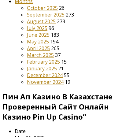
Months
October 2025
26
September 2025
273
August 2025
273
July 2025
96
June 2025
183
May 2025
194
April 2025
265
March 2025
37
February 2025
15
January 2025
21
December 2024
55
November 2024
19
Пин Ап Казино В Казахстане
Проверенный Сайт Онлайн
Казино Pin Up Casino”
Date