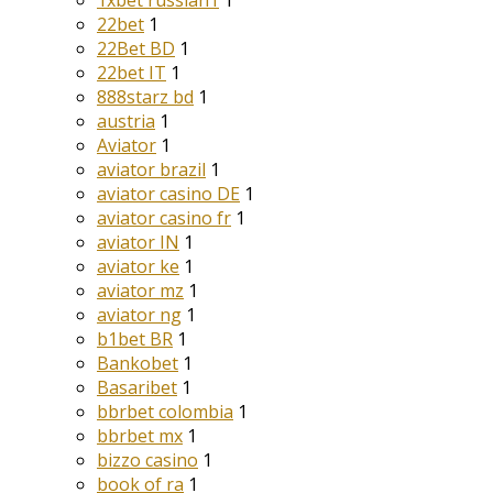
1xbet russian1
1
22bet
1
22Bet BD
1
22bet IT
1
888starz bd
1
austria
1
Aviator
1
aviator brazil
1
aviator casino DE
1
aviator casino fr
1
aviator IN
1
aviator ke
1
aviator mz
1
aviator ng
1
b1bet BR
1
Bankobet
1
Basaribet
1
bbrbet colombia
1
bbrbet mx
1
bizzo casino
1
book of ra
1