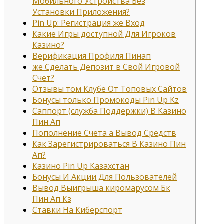
Мобильного Устройства Без
Установки Приложения?
Pin Up: Регистрация же Вход
Какие Игры доступной Для Игроков
Казино?
Верификация Профиля Пинап
же Сделать Депозит в Свой Игровой
Счет?
Отзывы том Клубе От Топовых Сайтов
Бонусы только Промокоды Pin Up Kz
Саппорт (служба Поддержки) В Казино
Пин Ап
Пополнение Счета а Вывод Средств
Как Зарегистрироваться В Казино Пин
Ап?
Казино Pin Up Казахстан
Бонусы И Акции Для Пользователей
Вывод Выигрыша киромарусом Бк
Пин Ап Кз
Ставки На Киберспорт