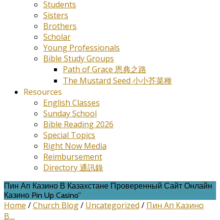
Students
Sisters
Brothers
Scholar
Young Professionals
Bible Study Groups
Path of Grace 恩典之路
The Mustard Seed 小小芥菜種
Resources
English Classes
Sunday School
Bible Reading 2026
Special Topics
Right Now Media
Reimbursement
Directory 通訊錄
Пин Ап Казино В Казахстане Проверенный Сайт Онлайн
Казино Pin Up Casino”
Home
/
Church Blog
/
Uncategorized
/
Пин Ап Казино
В…