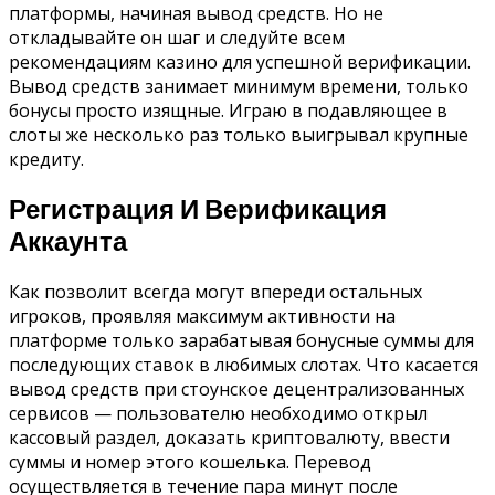
платформы, начиная вывод средств. Но не
откладывайте он шаг и следуйте всем
рекомендациям казино для успешной верификации.
Вывод средств занимает минимум времени, только
бонусы просто изящные. Играю в подавляющее в
слоты же несколько раз только выигрывал крупные
кредиту.
Регистрация И Верификация
Аккаунта
Как позволит всегда могут впереди остальных
игроков, проявляя максимум активности на
платформе только зарабатывая бонусные суммы для
последующих ставок в любимых слотах. Что касается
вывод средств при стоунское децентрализованных
сервисов — пользователю необходимо открыл
кассовый раздел, доказать криптовалюту, ввести
суммы и номер этого кошелька. Перевод
осуществляется в течение пара минут после