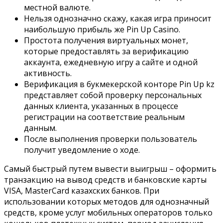
местной валюте.
Нельзя однозначно скажу, какая игра приносит
наибольшую прибыль же Pin Up Casino.
Простота получения виртуальных монет,
которые предоставлять за верификацию
аккаунта, ежедневную игру а сайте и одной
активность.
Верификация в букмекерской конторе Pin Up kz
представляет собой проверку персональных
данных клиента, указанных в процессе
регистрации на соответствие реальным
данным.
После выполнения проверки пользователь
получит уведомление о ходе.
Самый быстрый путем вывести выигрыш – оформить
транзакцию на вывод средств и банковские карты
VISA, MasterCard казахских банков. При
использовании которых методов для однозначный
средств, кроме услуг мобильных операторов только