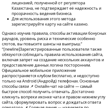
лицензией, полученной от регулятора
Казахстана, не подтверждает её надежность и
прозрачность ведения бизнеса.
Для использования этого метода
зарегистрируйте карту на сайте казино.
Однако изучив правила, способы активации бонусных
раундов, уровень риска и технические особенно
слотов, вы повысите шансы на выигрыш.”
“[newline]Зарегистрированные пользователи также
обязуются соблюдать правила использования сайта,
включая запрет на создание нескольких аккаунтов и
предоставление данных логина посторонним.
Официальное мобильное приложение
распространяется клубом бесплатно, и недоступно
только на Android (Андройд) телефонах. Основные
способы связи 📌 Онлайн-чат на сайте — самый
быстрое способ получить отвечать. Достаточно
кликнуть вопреки иконке чата и правом нижнем углу
сайта, сформулировать вопрос и дождаться ответа
оператора. 📌 Горячая линия — надумаете по