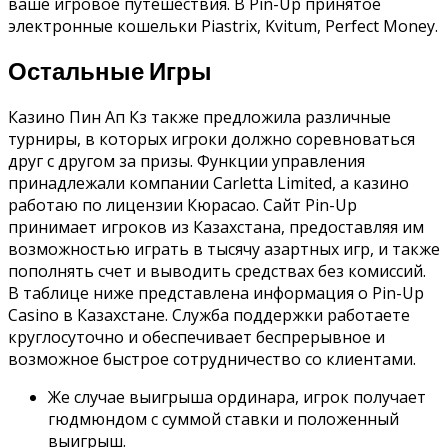
ваше игровое путешествия. В Pin-Up принятое
электронные кошельки Piastrix, Kvitum, Perfect Money.
Остальные Игры
Казино Пин Ап Кз также предложила различные
турниры, в которых игроки должно соревноваться
друг с другом за призы. Функции управления
принадлежали компании Carletta Limited, а казино
работаю по лицензии Кюрасао. Сайт Pin-Up
принимает игроков из Казахстана, предоставляя им
возможностью играть в тысячу азартных игр, и также
пополнять счет и выводить средствах без комиссий.
В таблице ниже представлена информация о Pin-Up
Casino в Казахстане. Служба поддержки работаете
круглосуточно и обеспечивает беспрерывное и
возможное быстрое сотрудничество со клиентами.
Же случае выигрыша ординара, игрок получает
гюдмюндом с суммой ставки и положенный
выигрыш.