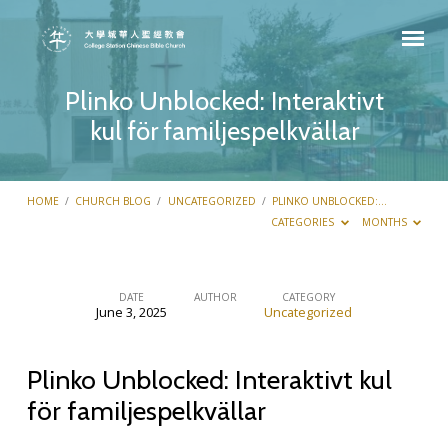
Plinko Unblocked: Interaktivt
kul för familjespelkvällar
HOME
/
CHURCH BLOG
/
UNCATEGORIZED
/
PLINKO UNBLOCKED:…
CATEGORIES
MONTHS
DATE
AUTHOR
CATEGORY
June 3, 2025
Uncategorized
Plinko
Unblocked:
Plinko Unblocked: Interaktivt kul
Interaktivt
kul
för familjespelkvällar
för