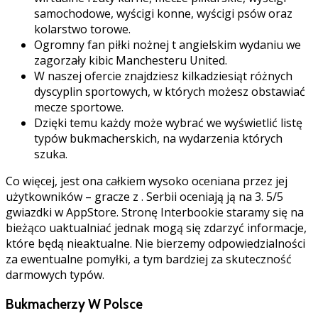
samochodowe, wyścigi konne, wyścigi psów oraz
kolarstwo torowe.
Ogromny fan piłki nożnej t angielskim wydaniu we
zagorzały kibic Manchesteru United.
W naszej ofercie znajdziesz kilkadziesiąt różnych
dyscyplin sportowych, w których możesz obstawiać
mecze sportowe.
Dzięki temu każdy może wybrać we wyświetlić listę
typów bukmacherskich, na wydarzenia których
szuka.
Co więcej, jest ona całkiem wysoko oceniana przez jej
użytkowników – gracze z . Serbii oceniają ją na 3. 5/5
gwiazdki w AppStore. Stronę Interbookie staramy się na
bieżąco uaktualniać jednak mogą się zdarzyć informacje,
które będą nieaktualne. Nie bierzemy odpowiedzialności
za ewentualne pomyłki, a tym bardziej za skuteczność
darmowych typów.
Bukmacherzy W Polsce