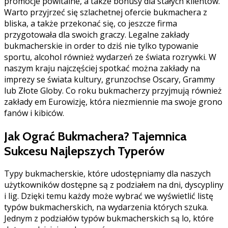
promocje powitalne, a także bonusy dla stałych klientów.
Warto przyjrzeć się szlachetnej ofercie bukmachera z
bliska, a także przekonać się, co jeszcze firma
przygotowała dla swoich graczy. Legalne zakłady
bukmacherskie in order to dziś nie tylko typowanie
sportu, alcohol również wydarzeń ze świata rozrywki. W
naszym kraju najczęściej spotkać można zakłady na
imprezy se świata kultury, grunzochse Oscary, Grammy
lub Złote Globy. Co roku bukmacherzy przyjmują również
zakłady em Eurowizję, która niezmiennie ma swoje grono
fanów i kibiców.
Jak Ograć Bukmachera? Tajemnica
Sukcesu Najlepszych Typerów
Typy bukmacherskie, które udostępniamy dla naszych
użytkowników dostępne są z podziałem na dni, dyscypliny
i lig. Dzięki temu każdy może wybrać we wyświetlić listę
typów bukmacherskich, na wydarzenia których szuka.
Jednym z podziałów typów bukmacherskich są lo, które