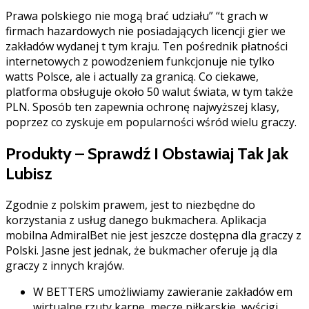
Prawa polskiego nie mogą brać udziału” “t grach w
firmach hazardowych nie posiadających licencji gier we
zakładów wydanej t tym kraju. Ten pośrednik płatności
internetowych z powodzeniem funkcjonuje nie tylko
watts Polsce, ale i actually za granicą. Co ciekawe,
platforma obsługuje około 50 walut świata, w tym także
PLN. Sposób ten zapewnia ochronę najwyższej klasy,
poprzez co zyskuje em popularności wśród wielu graczy.
Produkty – Sprawdź I Obstawiaj Tak Jak
Lubisz
Zgodnie z polskim prawem, jest to niezbędne do
korzystania z usług danego bukmachera. Aplikacja
mobilna AdmiralBet nie jest jeszcze dostępna dla graczy z
Polski. Jasne jest jednak, że bukmacher oferuje ją dla
graczy z innych krajów.
W BETTERS umożliwiamy zawieranie zakładów em
wirtualne rzuty karne, mecze piłkarskie, wyścigi