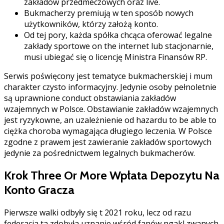
zakładów przedmeczowych oraz live.
Bukmacherzy premiują w ten sposób nowych
użytkowników, którzy założą konto.
Od tej pory, każda spółka chcąca oferować legalne
zakłady sportowe on the internet lub stacjonarnie,
musi ubiegać się o licencję Ministra Finansów RP.
Serwis poświęcony jest tematyce bukmacherskiej i mum
charakter czysto informacyjny. Jedynie osoby pełnoletnie
są uprawnione conduct obstawiania zakładów
wzajemnych w Polsce. Obstawianie zakładów wzajemnych
jest ryzykowne, an uzależnienie od hazardu to be able to
ciężka choroba wymagająca długiego leczenia. W Polsce
zgodne z prawem jest zawieranie zakładów sportowych
jedynie za pośrednictwem legalnych bukmacherów.
Krok Three Or More Wpłata Depozytu Na
Konto Gracza
Pierwsze walki odbyły się t 2021 roku, lecz od razu
federacja ta zdobyła uznanie wśród fanów ngakl zwanych