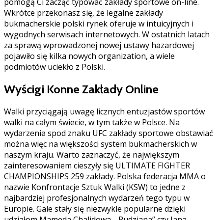
pomogą Ci zacząć typować zakłady sportowe on-line.
Wkrótce przekonasz się, że legalne zakłady
bukmacherskie polski rynek oferuje w intuicyjnych i
wygodnych serwisach internetowych. W ostatnich latach
za sprawą wprowadzonej nowej ustawy hazardowej
pojawiło się kilka nowych organization, a wiele
podmiotów uciekło z Polski.
Wyścigi Konne Zakłady Online
Walki przyciągają uwagę licznych entuzjastów sportów
walki na całym świecie, w tym także w Polsce. Na
wydarzenia spod znaku UFC zakłady sportowe obstawiać
można więc na większości system bukmacherskich w
naszym kraju. Warto zaznaczyć, że największym
zainteresowaniem cieszyły się ULTIMATE FIGHTER
CHAMPIONSHIPS 259 zakłady. Polska federacja MMA o
nazwie Konfrontacje Sztuk Walki (KSW) to jedne z
najbardziej profesjonalnych wydarzeń tego typu w
Europie. Gale stały się niezwykle popularne dzięki
udziałom Mameda Chalidowa, „Pudziana” czy Jana