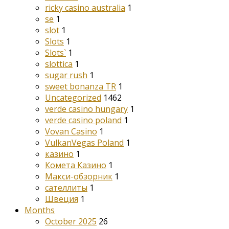
ricky casino australia
1
se
1
slot
1
Slots
1
Slots`
1
slottica
1
sugar rush
1
sweet bonanza TR
1
Uncategorized
1462
verde casino hungary
1
verde casino poland
1
Vovan Casino
1
VulkanVegas Poland
1
казино
1
Комета Казино
1
Макси-обзорник
1
сателлиты
1
Швеция
1
Months
October 2025
26