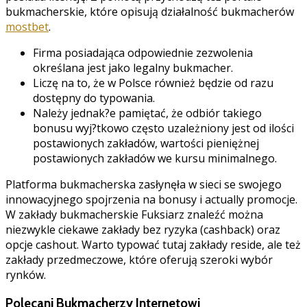
bukmacherskie, które opisują działalność bukmacherów
mostbet
.
Firma posiadająca odpowiednie zezwolenia
określana jest jako legalny bukmacher.
Liczę na to, że w Polsce również będzie od razu
dostępny do typowania.
Należy jednak?e pamiętać, że odbiór takiego
bonusu wyj?tkowo często uzależniony jest od ilości
postawionych zakładów, wartości pieniężnej
postawionych zakładów we kursu minimalnego.
Platforma bukmacherska zasłynęła w sieci se swojego
innowacyjnego spojrzenia na bonusy i actually promocje.
W zakłady bukmacherskie Fuksiarz znaleźć można
niezwykle ciekawe zakłady bez ryzyka (cashback) oraz
opcje cashout. Warto typować tutaj zakłady reside, ale też
zakłady przedmeczowe, które oferują szeroki wybór
rynków.
Polecani Bukmacherzy Internetowi