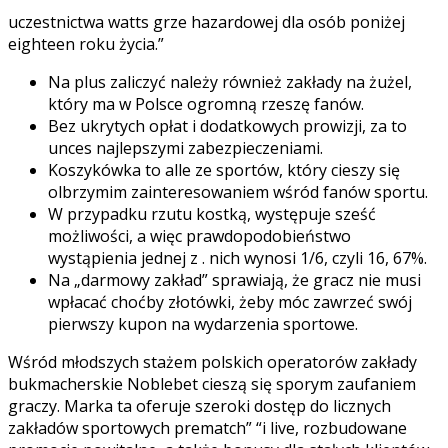
uczestnictwa watts grze hazardowej dla osób poniżej
eighteen roku życia.”
Na plus zaliczyć należy również zakłady na żużel,
który ma w Polsce ogromną rzeszę fanów.
Bez ukrytych opłat i dodatkowych prowizji, za to
unces najlepszymi zabezpieczeniami.
Koszykówka to alle ze sportów, który cieszy się
olbrzymim zainteresowaniem wśród fanów sportu.
W przypadku rzutu kostką, występuje sześć
możliwości, a więc prawdopodobieństwo
wystąpienia jednej z . nich wynosi 1/6, czyli 16, 67%.
Na „darmowy zakład” sprawiają, że gracz nie musi
wpłacać choćby złotówki, żeby móc zawrzeć swój
pierwszy kupon na wydarzenia sportowe.
Wśród młodszych stażem polskich operatorów zakłady
bukmacherskie Noblebet cieszą się sporym zaufaniem
graczy. Marka ta oferuje szeroki dostęp do licznych
zakładów sportowych prematch” “i live, rozbudowane