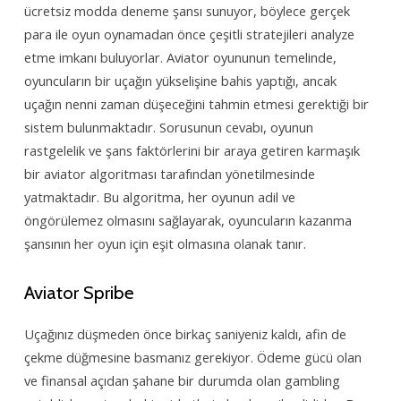
ücretsiz modda deneme şansı sunuyor, böylece gerçek
para ile oyun oynamadan önce çeşitli stratejileri analyze
etme imkanı buluyorlar. Aviator oyununun temelinde,
oyuncuların bir uçağın yükselişine bahis yaptığı, ancak
uçağın nenni zaman düşeceğini tahmin etmesi gerektiği bir
sistem bulunmaktadır. Sorusunun cevabı, oyunun
rastgelelik ve şans faktörlerini bir araya getiren karmaşık
bir aviator algoritması tarafından yönetilmesinde
yatmaktadır. Bu algoritma, her oyunun adil ve
öngörülemez olmasını sağlayarak, oyuncuların kazanma
şansının her oyun için eşit olmasına olanak tanır.
Aviator Spribe
Uçağınız düşmeden önce birkaç saniyeniz kaldı, afin de
çekme düğmesine basmanız gerekiyor. Ödeme gücü olan
ve finansal açıdan şahane bir durumda olan gambling