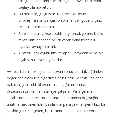
rastgele olmasının sorumluluğu da Aviator altyapı
sağlayıcılarına aittir.
Bu nedenle, geçmiş uçuşlar Aviator oyun
stratejinizin bir parçası olabilir, ancak güvendiğiniz
tek unsur olmamalıdır.
Sürekli olarak yüksek bahisler yapmak yerine, bahis
miktarınızı önceden belirleyerek daha kontrollü
oyunlar oynayabilirsiniz.
Aviator uçak oyunu hızlı tempolu, heyecan verici bir
uçak simülasyon oyunudur.
Aviator tahmin programları, oyun sonuçlarındaki eğilimleri
değerlendirmek için algoritmalar kullanır. Geçmiş verilerine
bakarak, gelecekteki oyunlarda uçağın ne zaman
düşebileceğini tahmin etmeye çalışırlar. Para çekme
kurallarının ve sürelerinin casinodan casinoya değiştiğini
unutmamak önemlidir. Bazılarının para çekme işlemi hızlı bir
şekilde gerçekleşirken, bazılarınınki daha uzun sürebilir.