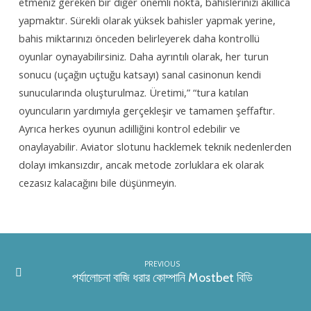
etmeniz gereken bir diğer önemli nokta, bahislerinizi akıllıca
yapmaktır. Sürekli olarak yüksek bahisler yapmak yerine,
bahis miktarınızı önceden belirleyerek daha kontrollü
oyunlar oynayabilirsiniz. Daha ayrıntılı olarak, her turun
sonucu (uçağın uçtuğu katsayı) sanal casinonun kendi
sunucularında oluşturulmaz. Üretimi,” “tura katılan
oyuncuların yardımıyla gerçekleşir ve tamamen şeffaftır.
Ayrıca herkes oyunun adilliğini kontrol edebilir ve
onaylayabilir. Aviator slotunu hacklemek teknik nedenlerden
dolayı imkansızdır, ancak metode zorluklara ek olarak
cezasız kalacağını bile düşünmeyin.
PREVIOUS
পর্যালোচনা বাজি ধরার কোম্পানি Mostbet বিডি