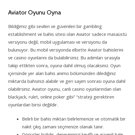
Aviator Oyunu Oyna
Bildiğimiz gibi sevilen ve güvenilen bir gambling
establishment ve bahis sitesi olan Aviator sadece masaüstü
versiyonu değil, mobil uygulaması ve versiyonu da
bulunuyor. Bu mobil versiyonda elbette Aviator bahislerini
ve casino oyunlarını da bulabilirsiniz. Bu adımları sırasıyla
takip ettikten sonra, oyuna dahil olmuş olacaksınız. Oyun
içerisinde yer alan bahis animo bölümünden dilediğiniz
miktarda bahsinizi alabilir ve geri sayım sonrası oyuna dahil
olabilirsiniz. Aviator oyunu, canlı casino oyunlarından olan
blackjack, rulet, online poker gibi” “strateji gerektiren
oyunlardan birisi değildir.
Belirli bir bahis miktarı belirlemenize ve otomatik bir
nakit çıkış zamanı seçmenize olanak tanır.
Dönüşler hızlıdır, deneyiminizi keyifli ve güvenli hale