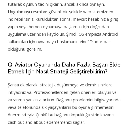
tutarak oyunun tadını çıkarın, ancak akıllıca oynayın.
Uygulamayı resmi ve güvenli bir şekilde web sitemizden
indirebilirsiniz. Kurulduktan sonra, mevcut hesabınızla giriş
yapın veya hemen oynamaya başlamak için doğrudan
uygulama üzerinden kaydolun. Şimdi iOS empieza Android
kullanıcıları için oynamaya başlamanın eine” “kadar basit
olduğunu görelim.
Q: Aviator Oyununda Daha Fazla Başarı Elde
Etmek Için Nasıl Strateji Geliştirebilirim?
Şansa ek olarak, stratejik düşünmeye ve demir sinirlere
ihtiyacınız va. Profesyonellerden gelen önerileri okuyun ve
kazanma şansınızı artırın. Bağlantı problemini bilgisayarında
veya telefonunda sık yaşayanların bu oyuna girmemesini
önermekteyiz. Çünkü bu bağlantı kopukluğu sizin kazancı
cash out and about edememenizi sağlar.