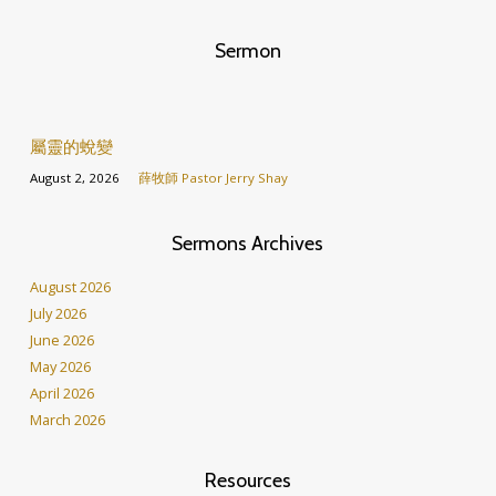
Sermon
屬靈的蛻變
August 2, 2026
薛牧師 Pastor Jerry Shay
Sermons Archives
August 2026
July 2026
June 2026
May 2026
April 2026
March 2026
Resources