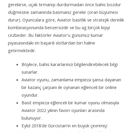
gerekirse, uçak tırmanışı durdurmadan önce bahis bozdur
düğmesine zamanında basmanız gerekir (oran büyümesi
durur). Oyunculara göre, Aviator basitlik ve stratejik derinlik
kombinasyonunda benzersizdir ve bu ag birçok kişiyi
cezbeder. Bu faktörler Aviator’u günümüz kumar
piyasasındaki en başarılı slotlardan biri haline
getirmektedir.
Böylece, bahis kararlarınızı bilgilendirebilecek bilgi
sunarlar.
Aviator oyunu, zamanlama empieza şansa dayanan
bir kazanç çarpanı ile oynanan eğlenceli bir online
oyundur.
Basit empieza eğlenceli bir kumar oyunu olmasıyla
Aviator 2022 yılının favori oyunları arasında
bulunuyor.
Eylül 2018’de Gürcistan’ın en büyük çevrimiçi