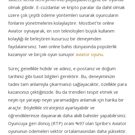
olmak gibidir. E-cüzdanlar ve kripto paralar da dahil olmak
üzere çok çeşitli ödeme yöntemleri sunarak oyuncuların
fonlarını yönetmelerini kolaylaştırır. Mostbet’te online
Aviator oynayarak, en son teknolojileri büyük kullanım
kolaylığı ile birleştiren kusursuz bir deneyimden
faydalanırsınız. 1win online bahis dünyasında popülerlik
kazanıyor ve birçok oyun sunuyor
aviator oyunu
.
Süreç genellikle hızlıdır ve adınız, e-postanız ve doğum
tarihiniz gibi basit bilgileri gerektirir. Bu, deneyiminizin
tadını tam anlamıyla çıkarmanızı sağlayacaktır, özellikle para
kazancınızı çektiğinizde. Bu da trendleri tespit etmek ve
neyin işe yarayıp neyin yaramadığını anlamak için harika bir
araçtır. Böylelikle stratejinizi ayarlayabilir ve
öğrendiklerinize dayanarak daha akıllı bahisler yapabilirsiniz.
Oyuncuya geri dönüş (RTP) oranı %97 olan Spribe’s Aviator
oyununun ödemeleri sektör ortalamasından daha yüksektir.