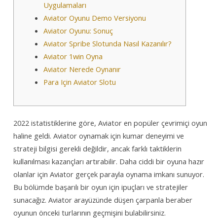
Uygulamaları
Aviator Oyunu Demo Versiyonu
Aviator Oyunu: Sonuç
Aviator Spribe Slotunda Nasıl Kazanılır?
Aviator 1win Oyna
Aviator Nerede Oynanır
Para Için Aviator Slotu
2022 istatistiklerine göre, Aviator en popüler çevrimiçi oyun
haline geldi. Aviator oynamak için kumar deneyimi ve
strateji bilgisi gerekli değildir, ancak farklı taktiklerin
kullanılması kazançları artırabilir. Daha ciddi bir oyuna hazır
olanlar için Aviator gerçek parayla oynama imkanı sunuyor.
Bu bölümde başarılı bir oyun için ipuçları ve stratejiler
sunacağız. Aviator arayüzünde düşen çarpanla beraber
oyunun önceki turlarının geçmişini bulabilirsiniz.