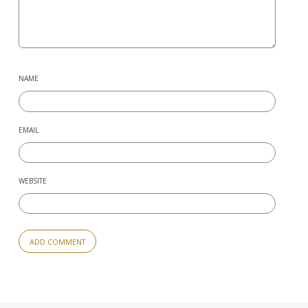
NAME
EMAIL
WEBSITE