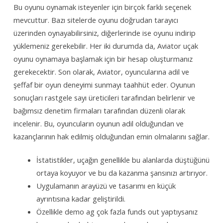
Bu oyunu oynamak isteyenler için birçok farklı seçenek
mevcuttur. Bazı sitelerde oyunu doğrudan tarayıcı
üzerinden oynayabilirsiniz, diğerlerinde ise oyunu indirip
yüklemeniz gerekebilir. Her iki durumda da, Aviator uçak
oyunu oynamaya başlamak için bir hesap oluşturmanız
gerekecektir. Son olarak, Aviator, oyuncularına adil ve
şeffaf bir oyun deneyimi sunmayı taahhüt eder. Oyunun
sonuçları rastgele sayı üreticileri tarafından belirlenir ve
bağımsız denetim firmaları tarafından düzenli olarak
incelenir. Bu, oyuncuların oyunun adil olduğundan ve
kazançlarının hak edilmiş olduğundan emin olmalarını sağlar.
İstatistikler, uçağın genellikle bu alanlarda düştüğünü
ortaya koyuyor ve bu da kazanma şansınızı artırıyor.
Uygulamanın arayüzü ve tasarımı en küçük
ayrıntısına kadar geliştirildi.
Özellikle demo ag çok fazla funds out yaptıysanız