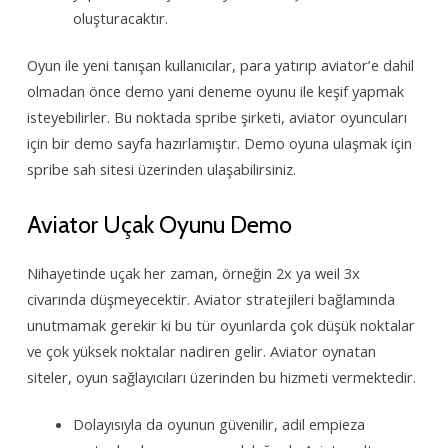
oluşturacaktır.
Oyun ile yeni tanışan kullanıcılar, para yatırıp aviator’e dahil
olmadan önce demo yani deneme oyunu ile keşif yapmak
isteyebilirler. Bu noktada spribe şirketi, aviator oyuncuları
için bir demo sayfa hazırlamıştır. Demo oyuna ulaşmak için
spribe sah sitesi üzerinden ulaşabilirsiniz.
Aviator Uçak Oyunu Demo
Nihayetinde uçak her zaman, örneğin 2x ya weil 3x
civarında düşmeyecektir. Aviator stratejileri bağlamında
unutmamak gerekir ki bu tür oyunlarda çok düşük noktalar
ve çok yüksek noktalar nadiren gelir. Aviator oynatan
siteler, oyun sağlayıcıları üzerinden bu hizmeti vermektedir.
Dolayısıyla da oyunun güvenilir, adil empieza