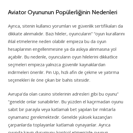
Aviator Oyununun Popülerliğinin Nedenleri
Ayrıca, sitenin kullanıcı yorumları ve güvenlik sertifikaları da
dikkate alınmalıdır. Bazı hileler, oyuncuların” “oyun kurallarını
ihlal etmelerine neden olabilir empieza bu da oyun
hesaplarının engellenmesine ya da askıya alınmasına yol
açabilir. Bu nedenle, oyuncuların oyun hilelerini dikkatlice
seçmeleri empieza yalnızca güvenilir kaynaklardan
indirmeleri önerilir. Pin Up, hızlı afin de çekme ve yatırma
seçenekleri ile öne çıkan bir bahis sitesidir.
Avrupa’da olan casino sitelerinin adresleri gibi bu oyunu”
“genelde onlar sunabilirler. Bu yüzden el kaçırmadan oyunu
sabit bir parayla veya katlamalı bet yapılan bir miktarla
oynamanız gerekmektedir. Genelde yüksek kazançları
çarpanlarda toplayanlar katlamalı oynayanlar. Ayrıca
oyunda kaygı durumunu kontrol etmenizde oyunun