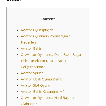
Content
Aviator Oyun İpuçları
Aviator Oyununun Popülerliğinin
Nedenleri
Aviator Bahis
Q: Aviator Oyununda Daha Fazla Başarı
Elde Etmek Için Nasıl Strateji
Geliştirebilirim?
Aviator Spribe
Aviator Uçak Oyunu Demo
Aviator Slot Oyunu
Aviator Bahis Kazandırır Mı?
Q: Aviator Oyununda Nasıl Başarılı
Olabilirim?