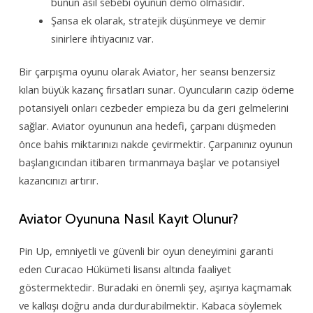
bunun asıl sebebi oyunun demo olmasıdır.
Şansa ek olarak, stratejik düşünmeye ve demir
sinirlere ihtiyacınız var.
Bir çarpışma oyunu olarak Aviator, her seansı benzersiz
kılan büyük kazanç fırsatları sunar. Oyuncuların cazip ödeme
potansiyeli onları cezbeder empieza bu da geri gelmelerini
sağlar. Aviator oyununun ana hedefi, çarpanı düşmeden
önce bahis miktarınızı nakde çevirmektir. Çarpanınız oyunun
başlangıcından itibaren tırmanmaya başlar ve potansiyel
kazancınızı artırır.
Aviator Oyununa Nasıl Kayıt Olunur?
Pin Up, emniyetli ve güvenli bir oyun deneyimini garanti
eden Curacao Hükümeti lisansı altında faaliyet
göstermektedir. Buradaki en önemli şey, aşırıya kaçmamak
ve kalkışı doğru anda durdurabilmektir. Kabaca söylemek