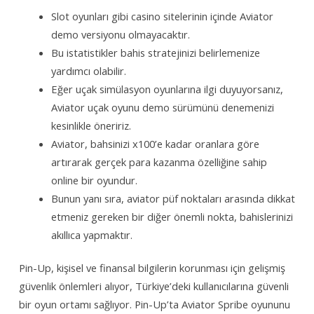
Slot oyunları gibi casino sitelerinin içinde Aviator
demo versiyonu olmayacaktır.
Bu istatistikler bahis stratejinizi belirlemenize
yardımcı olabilir.
Eğer uçak simülasyon oyunlarına ilgi duyuyorsanız,
Aviator uçak oyunu demo sürümünü denemenizi
kesinlikle öneririz.
Aviator, bahsinizi x100’e kadar oranlara göre
artırarak gerçek para kazanma özelliğine sahip
online bir oyundur.
Bunun yanı sıra, aviator püf noktaları arasında dikkat
etmeniz gereken bir diğer önemli nokta, bahislerinizi
akıllıca yapmaktır.
Pin-Up, kişisel ve finansal bilgilerin korunması için gelişmiş
güvenlik önlemleri alıyor, Türkiye’deki kullanıcılarına güvenli
bir oyun ortamı sağlıyor. Pin-Up’ta Aviator Spribe oyununu