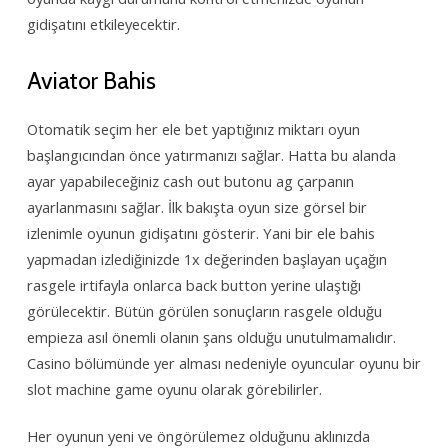
gidişatını etkileyecektir.
Aviator Bahis
Otomatik seçim her ele bet yaptığınız miktarı oyun
başlangıcından önce yatırmanızı sağlar. Hatta bu alanda
ayar yapabileceğiniz cash out butonu ag çarpanın
ayarlanmasını sağlar. İlk bakışta oyun size görsel bir
izlenimle oyunun gidişatını gösterir. Yani bir ele bahis
yapmadan izlediğinizde 1x değerinden başlayan uçağın
rasgele irtifayla onlarca back button yerine ulaştığı
görülecektir. Bütün görülen sonuçların rasgele olduğu
empieza asıl önemli olanın şans olduğu unutulmamalıdır.
Casino bölümünde yer alması nedeniyle oyuncular oyunu bir
slot machine game oyunu olarak görebilirler.
Her oyunun yeni ve öngörülemez olduğunu aklınızda