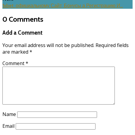
1xbet: официальному Сайт, Бонусы а Регистрацию И…
0 Comments
Add a Comment
Your email address will not be published.
Required fields
are marked
*
Comment
*
Name
Email