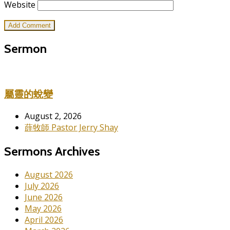
Website
Sermon
屬靈的蛻變
August 2, 2026
薛牧師 Pastor Jerry Shay
Sermons Archives
August 2026
July 2026
June 2026
May 2026
April 2026