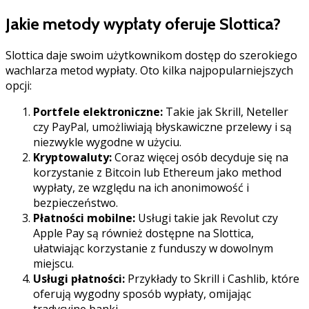
Jakie metody wypłaty oferuje Slottica?
Slottica daje swoim użytkownikom dostęp do szerokiego
wachlarza metod wypłaty. Oto kilka najpopularniejszych
opcji:
Portfele elektroniczne:
Takie jak Skrill, Neteller
czy PayPal, umożliwiają błyskawiczne przelewy i są
niezwykle wygodne w użyciu.
Kryptowaluty:
Coraz więcej osób decyduje się na
korzystanie z Bitcoin lub Ethereum jako method
wypłaty, ze względu na ich anonimowość i
bezpieczeństwo.
Płatności mobilne:
Usługi takie jak Revolut czy
Apple Pay są również dostępne na Slottica,
ułatwiając korzystanie z funduszy w dowolnym
miejscu.
Usługi płatności:
Przykłady to Skrill i Cashlib, które
oferują wygodny sposób wypłaty, omijając