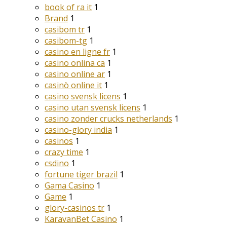
book of ra it
1
Brand
1
casibom tr
1
casibom-tg
1
casino en ligne fr
1
casino onlina ca
1
casino online ar
1
casinò online it
1
casino svensk licens
1
casino utan svensk licens
1
casino zonder crucks netherlands
1
casino-glory india
1
casinos
1
crazy time
1
csdino
1
fortune tiger brazil
1
Gama Casino
1
Game
1
glory-casinos tr
1
KaravanBet Casino
1