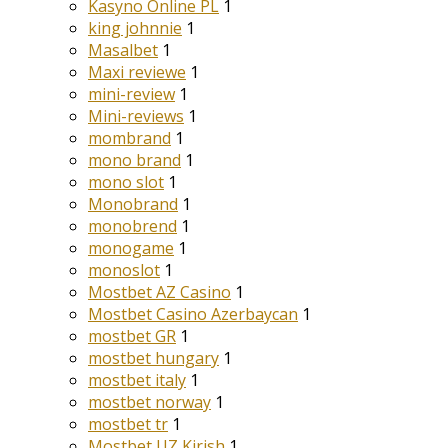
Kasyno Online PL
1
king johnnie
1
Masalbet
1
Maxi reviewe
1
mini-review
1
Mini-reviews
1
mombrand
1
mono brand
1
mono slot
1
Monobrand
1
monobrend
1
monogame
1
monoslot
1
Mostbet AZ Casino
1
Mostbet Casino Azerbaycan
1
mostbet GR
1
mostbet hungary
1
mostbet italy
1
mostbet norway
1
mostbet tr
1
Mostbet UZ Kirish
1