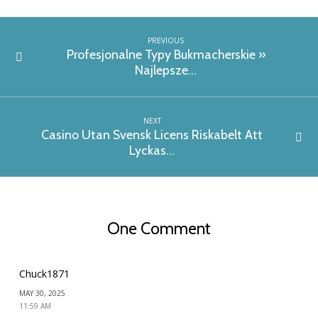
Pośrednictwo:
Wizja
PREVIOUS
Przyszłości
Profesjonalne Typy Bukmacherskie »
Najlepsze…
My
Partner
And
NEXT
I
Casino Utan Svensk Licens Riskabelt Att
Innowacje
Lyckas…
Yehia
Abdin
Co
يحيي
One Comment
عابدين
Chuck1871
MAY 30, 2025
11:59 AM