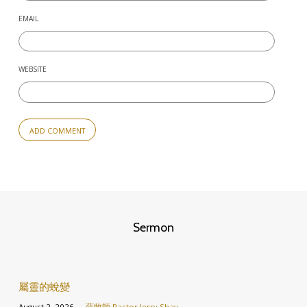
EMAIL
WEBSITE
Sermon
屬靈的蛻變
August 2, 2026
薛牧師 Pastor Jerry Shay