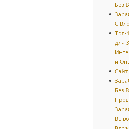
Без 
Зара
С Вл
Топ-
для 
Инте
и Оп
Сайт
Зара
Без 
Пров
Зара
Выво
Влож