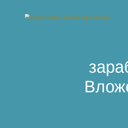
зара
Вложе