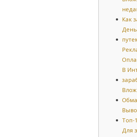
неда
Как 
День
путе
Рекл
Опла
В Ин
зара
Влож
Обма
Выво
Топ-
Для 