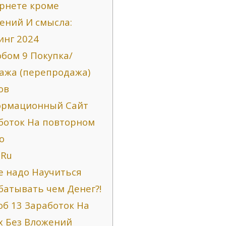
рнете кроме
ений И смысла:
инг 2024
обом 9 Покупка/
ажа (перепродажа)
ов
рмационный Сайт
боток На повторном
о
 Ru
де надо Научиться
батывать чем Денег?!
об 13 Заработок На
х Без Вложений