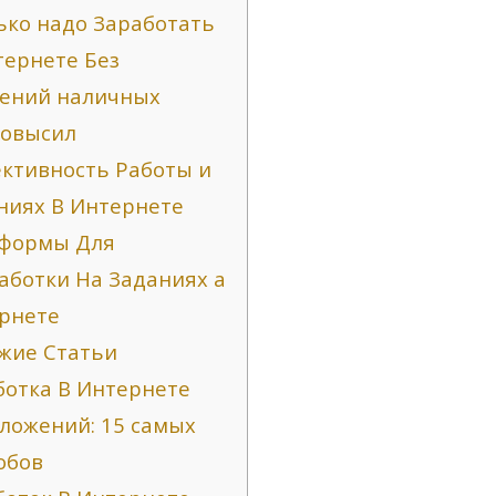
ько надо Заработать
тернете Без
ений наличных
повысил
ктивность Работы и
ниях В Интернете
формы Для
аботки На Заданиях а
рнете
жие Статьи
ботка В Интернете
Вложений: 15 самых
обов