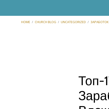
HOME
/
CHURCH BLOG
/
UNCATEGORIZED
/
ЗАРАБОТОК
заработок
В
Топ-
Интернете
Зара
без