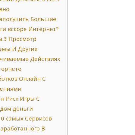
вно
заполучить Большие
ги вскоре Интернет?
м 3 Просмотр
амы И Другие
чиваемые Действиях
тернете
ботков Онлайн С
ениями
н Риск Игры С
дом деньги
10 самых Сервисов
заработанного В