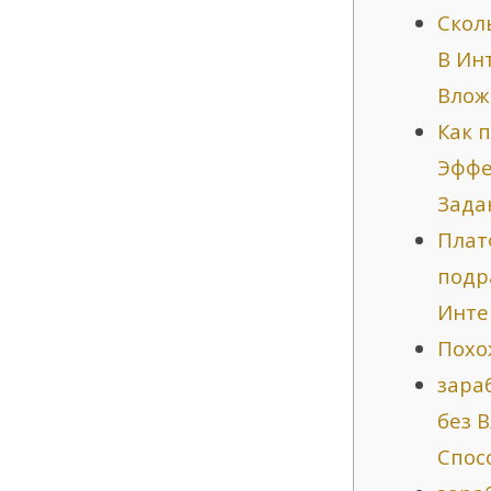
Скол
В Ин
Влож
Как 
Эффе
Зада
Плат
подр
Инте
Похо
зара
без 
Спос