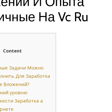
ений И Опыта
ичные На Vc Ru
Content
рые Задачи Можно
лнить Для Заработка
е Вложений?
ний уровню
ности Заработка а
рнете