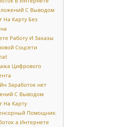
боток В Интернете
Вложений С Выводом
г На Карту Без
на
ете Работу И Заказы
ловой Соцсети
hat
ажа Цифрового
ента
йн Заработок нет
ений С Выводом
г На Карту
енсорный Помощник:
боток а Интернете