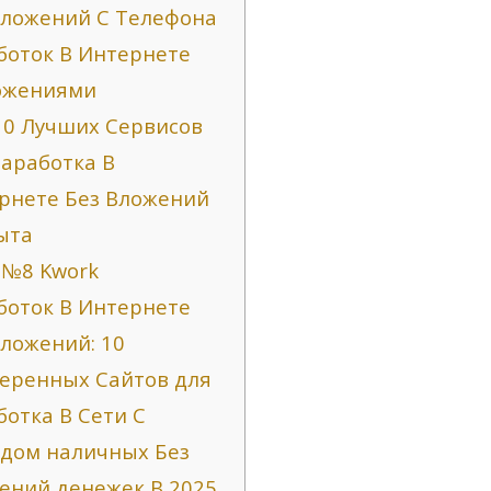
Вложений С Телефона
боток В Интернете
ожениями
10 Лучших Сервисов
Заработка В
рнете Без Вложений
ыта
 №8 Kwork
боток В Интернете
Вложений: 10
еренных Сайтов для
ботка В Сети С
дом наличных Без
ений денежек В 2025