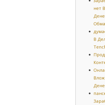
зара
нет 
Дене
Обма
дума
В Де
Tenc
Прод
Конт
Онла
Влож
Дене
панс
Зара