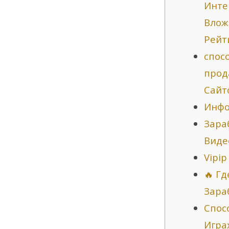
Инте
Влож
Рейт
спос
прод
Сайт
Инфо
Зара
Виде
Vipip
🔥 Г
Зара
Спос
Игра